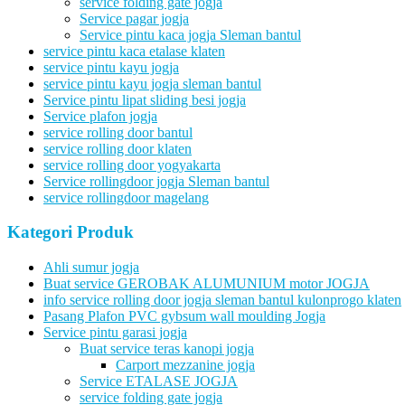
service folding gate jogja
Service pagar jogja
Service pintu kaca jogja Sleman bantul
service pintu kaca etalase klaten
service pintu kayu jogja
service pintu kayu jogja sleman bantul
Service pintu lipat sliding besi jogja
Service plafon jogja
service rolling door bantul
service rolling door klaten
service rolling door yogyakarta
Service rollingdoor jogja Sleman bantul
service rollingdoor magelang
Kategori Produk
Ahli sumur jogja
Buat service GEROBAK ALUMUNIUM motor JOGJA
info service rolling door jogja sleman bantul kulonprogo klaten
Pasang Plafon PVC gybsum wall moulding Jogja
Service pintu garasi jogja
Buat service teras kanopi jogja
Carport mezzanine jogja
Service ETALASE JOGJA
service folding gate jogja