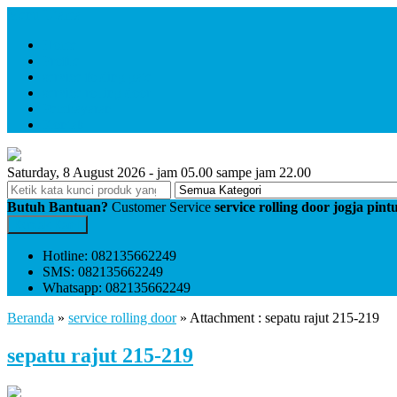
Menu Utama
Home
Profile
service folding gate
service rolling door
Pembayaran
Kontak
Saturday, 8 August 2026 - jam 05.00 sampe jam 22.00
Butuh Bantuan?
Customer Service
service rolling door jogja pin
Kontak Kami
Hotline: 082135662249
SMS: 082135662249
Whatsapp: 082135662249
Beranda
»
service rolling door
» Attachment : sepatu rajut 215-219
sepatu rajut 215-219