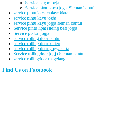
Service pagar jogja
Service pintu kaca jogja Sleman bantul
service pintu kaca etalase klaten
service pintu kayu jogja
service pintu kayu jogja sleman bantul
Service pintu lipat sliding besi jogja
Service plafon jogja
service rolling door bantul
service rolling door klaten
service rolling door yogyakarta
Service rollingdoor jogja Sleman bantul
service rollingdoor magelang
Find Us on Facebook