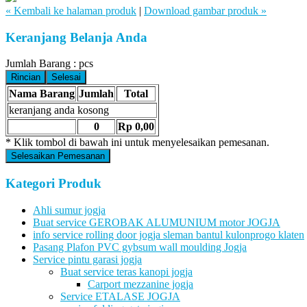
« Kembali ke halaman produk
|
Download gambar produk »
Keranjang Belanja Anda
Jumlah Barang :
pcs
Rincian
Selesai
Nama Barang
Jumlah
Total
keranjang anda kosong
0
Rp 0,00
* Klik tombol di bawah ini untuk menyelesaikan pemesanan.
Selesaikan Pemesanan
Kategori Produk
Ahli sumur jogja
Buat service GEROBAK ALUMUNIUM motor JOGJA
info service rolling door jogja sleman bantul kulonprogo klaten
Pasang Plafon PVC gybsum wall moulding Jogja
Service pintu garasi jogja
Buat service teras kanopi jogja
Carport mezzanine jogja
Service ETALASE JOGJA