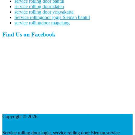
service rolling door bantul
service rolling door klaten
service rolling door yogyakarta
Service rollingdoor jogja Sleman bantul
service rollingdoor magelang
Find Us on Facebook
Copyright © 2026
service rolling door jogja folding gate pintu kaca
besi lipat pagar kanopi etalase gerobak alumunium bantul Sleman
plafon PVC gybsum baja ringan kulonprogo gunungkidul
Service rolling door jogja, service rolling door Sleman,service