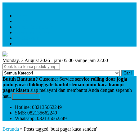
Menu Utama
Home
Profile
service folding gate
service rolling door
Pembayaran
Kontak
Monday, 3 August 2026 - jam 05.00 sampe jam 22.00
Cari!
Butuh Bantuan?
Customer Service
service rolling door jogja
pintu garasi folding gate bantul sleman pintu kaca kanopi
pagar klaten
siap melayani dan membantu Anda dengan sepenuh
hati.
Kontak Kami
Hotline: 082135662249
SMS: 082135662249
Whatsapp: 082135662249
Beranda
»
Posts tagged 'buat pagar kaca sanden'