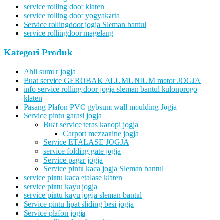
service rolling door klaten
service rolling door yogyakarta
Service rollingdoor jogja Sleman bantul
service rollingdoor magelang
Kategori Produk
Ahli sumur jogja
Buat service GEROBAK ALUMUNIUM motor JOGJA
info service rolling door jogja sleman bantul kulonprogo
klaten
Pasang Plafon PVC gybsum wall moulding Jogja
Service pintu garasi jogja
Buat service teras kanopi jogja
Carport mezzanine jogja
Service ETALASE JOGJA
service folding gate jogja
Service pagar jogja
Service pintu kaca jogja Sleman bantul
service pintu kaca etalase klaten
service pintu kayu jogja
service pintu kayu jogja sleman bantul
Service pintu lipat sliding besi jogja
Service plafon jogja