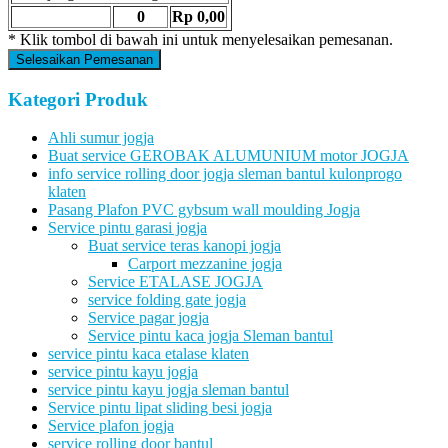
0
Rp 0,00
* Klik tombol di bawah ini untuk menyelesaikan pemesanan.
Selesaikan Pemesanan
Kategori Produk
Ahli sumur jogja
Buat service GEROBAK ALUMUNIUM motor JOGJA
info service rolling door jogja sleman bantul kulonprogo
klaten
Pasang Plafon PVC gybsum wall moulding Jogja
Service pintu garasi jogja
Buat service teras kanopi jogja
Carport mezzanine jogja
Service ETALASE JOGJA
service folding gate jogja
Service pagar jogja
Service pintu kaca jogja Sleman bantul
service pintu kaca etalase klaten
service pintu kayu jogja
service pintu kayu jogja sleman bantul
Service pintu lipat sliding besi jogja
Service plafon jogja
service rolling door bantul