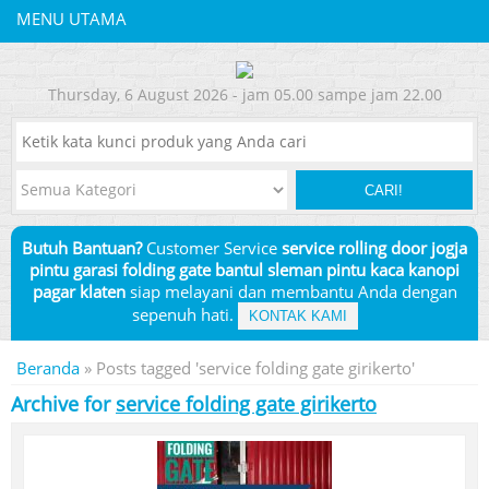
MENU UTAMA
Thursday, 6 August 2026 - jam 05.00 sampe jam 22.00
CARI!
Butuh Bantuan?
Customer Service
service rolling door jogja
pintu garasi folding gate bantul sleman pintu kaca kanopi
pagar klaten
siap melayani dan membantu Anda dengan
sepenuh hati.
KONTAK KAMI
Beranda
»
Posts tagged 'service folding gate girikerto'
Archive for
service folding gate girikerto