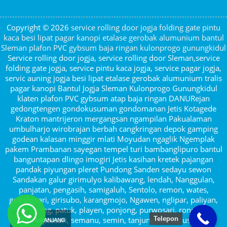
Copyright © 2026
service rolling door jogja folding gate pintu
kaca besi lipat pagar kanopi etalase gerobak alumunium bantul
Sleman plafon PVC gybsum baja ringan kulonprogo gunungkidul
Service rolling door jogja, service rolling door Sleman,service
folding gate jogja, service pintu kaca jogja, service pagar jogja,
servic auning jogja besi lipat etalase gerobak alumunium tralis
pagar kanopi Bantul Jogja Sleman Kulonprogo Gunungkidul
klaten plafon PVC gybsum atap baja ringan DANURejan
gedongtengen gondokusuman gondomanan Jetis Kotagede
Kraton mantrijeron mergangsan ngampilan Pakualaman
umbulharjo wirobrajan berbah cangkringan depok gamping
godean kalasan minggir mlati Moyudan ngaglik Ngemplak
pakem Prambanan sayegan tempel turi bambanglipuro bantul
banguntapan dlingo imogiri Jetis kasihan kretek pajangan
pandak piyungan pleret Pundong Sanden sedayu sewon
Sandakan galur girimulyo kalibawang, lendah, Nanggulan,
panjatan, pengasih, samigaluh, Sentolo, remon, wates,
gedangsari, girisubo, karangmojo, Ngawen, nglipar, paliyan,
panggang, patuk, playen, ponjong, purwosari, rongkop,
saptosari, semanu, semin, tanjungsari, tepus,
Telepon