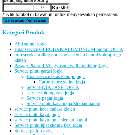
keranjang anda kosong
0
Rp 0,00
* Klik tombol di bawah ini untuk menyelesaikan pemesanan.
Selesaikan Pemesanan
Kategori Produk
Ahli sumur jogja
Buat service GEROBAK ALUMUNIUM motor JOGJA
info service rolling door jogja sleman bantul kulonprogo
klaten
Pasang Plafon PVC gybsum wall moulding Jogja
Service pintu garasi jogja
Buat service teras kanopi jogja
Carport mezzanine jogja
Service ETALASE JOGJA
service folding gate jogja
Service pagar jogja
Service pintu kaca jogja Sleman bantul
service pintu kaca etalase klaten
service pintu kayu jogja
service pintu kayu jogja sleman bantul
Service pintu lipat sliding besi jogja
Service plafon jogja