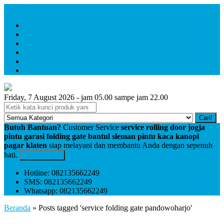
Menu Utama
Home
Profile
service folding gate
service rolling door
Pembayaran
Kontak
Friday, 7 August 2026 - jam 05.00 sampe jam 22.00
Cari!
Butuh Bantuan?
Customer Service
service rolling door jogja
pintu garasi folding gate bantul sleman pintu kaca kanopi
pagar klaten
siap melayani dan membantu Anda dengan sepenuh
hati.
Kontak Kami
Hotline: 082135662249
SMS: 082135662249
Whatsapp: 082135662249
Beranda
»
Posts tagged 'service folding gate pandowoharjo'