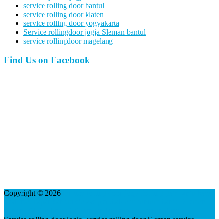
service rolling door bantul
service rolling door klaten
service rolling door yogyakarta
Service rollingdoor jogja Sleman bantul
service rollingdoor magelang
Find Us on Facebook
Copyright © 2026
service rolling door jogja folding gate pintu kaca
besi lipat pagar kanopi etalase gerobak alumunium bantul Sleman
plafon PVC gybsum baja ringan kulonprogo gunungkidul