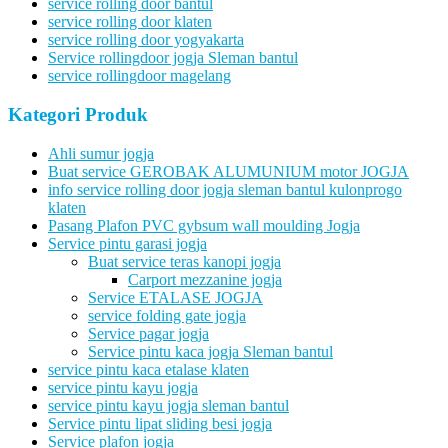
service rolling door bantul
service rolling door klaten
service rolling door yogyakarta
Service rollingdoor jogja Sleman bantul
service rollingdoor magelang
Kategori Produk
Ahli sumur jogja
Buat service GEROBAK ALUMUNIUM motor JOGJA
info service rolling door jogja sleman bantul kulonprogo
klaten
Pasang Plafon PVC gybsum wall moulding Jogja
Service pintu garasi jogja
Buat service teras kanopi jogja
Carport mezzanine jogja
Service ETALASE JOGJA
service folding gate jogja
Service pagar jogja
Service pintu kaca jogja Sleman bantul
service pintu kaca etalase klaten
service pintu kayu jogja
service pintu kayu jogja sleman bantul
Service pintu lipat sliding besi jogja
Service plafon jogja