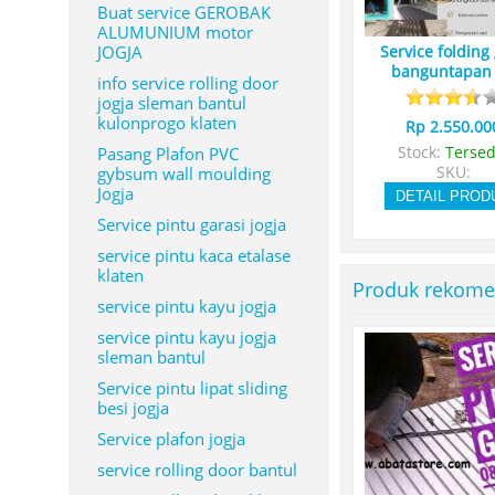
Buat service GEROBAK
ALUMUNIUM motor
JOGJA
Service folding
banguntapan
info service rolling door
jogja sleman bantul
kulonprogo klaten
Rp 2.550.00
Pasang Plafon PVC
Stock:
Tersed
gybsum wall moulding
SKU:
Jogja
DETAIL PROD
Service pintu garasi jogja
service pintu kaca etalase
klaten
Produk rekome
service pintu kayu jogja
service pintu kayu jogja
sleman bantul
Service pintu lipat sliding
besi jogja
Service plafon jogja
service rolling door bantul