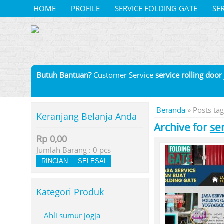
HOME
PROFILE
SERVICE FOLDING GATE
SE
Butuh Bantuan?
Customer Service
service rolling door
Beranda
»
Posts tag
Keranjang Belanja Anda
Archive for
se
Rp 0,00
Jumlah Barang :
0
pcs
RINCIAN
SELESAI
Kategori Produk
Ahli sumur jogja