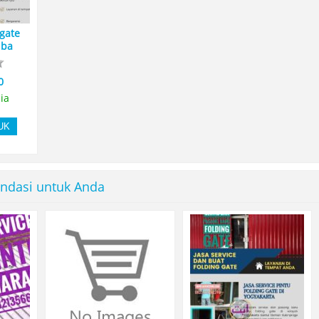
 gate
 ba
0
ia
UK
ndasi untuk Anda