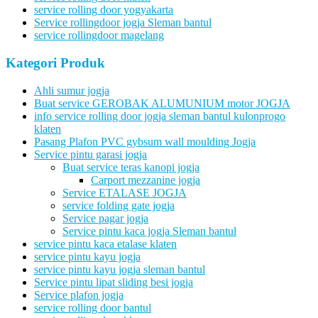
service rolling door yogyakarta
Service rollingdoor jogja Sleman bantul
service rollingdoor magelang
Kategori Produk
Ahli sumur jogja
Buat service GEROBAK ALUMUNIUM motor JOGJA
info service rolling door jogja sleman bantul kulonprogo
klaten
Pasang Plafon PVC gybsum wall moulding Jogja
Service pintu garasi jogja
Buat service teras kanopi jogja
Carport mezzanine jogja
Service ETALASE JOGJA
service folding gate jogja
Service pagar jogja
Service pintu kaca jogja Sleman bantul
service pintu kaca etalase klaten
service pintu kayu jogja
service pintu kayu jogja sleman bantul
Service pintu lipat sliding besi jogja
Service plafon jogja
service rolling door bantul