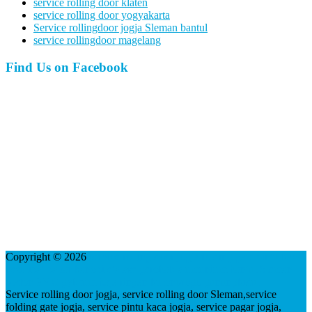
service rolling door klaten
service rolling door yogyakarta
Service rollingdoor jogja Sleman bantul
service rollingdoor magelang
Find Us on Facebook
Copyright © 2026
service rolling door jogja folding gate pintu kaca
besi lipat pagar kanopi etalase gerobak alumunium bantul Sleman
plafon PVC gybsum baja ringan kulonprogo gunungkidul
Service rolling door jogja, service rolling door Sleman,service
folding gate jogja, service pintu kaca jogja, service pagar jogja,