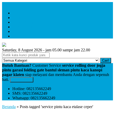
Menu Utama
Home
Profile
service folding gate
service rolling door
Pembayaran
Kontak
Saturday, 8 August 2026 - jam 05.00 sampe jam 22.00
Cari!
Butuh Bantuan?
Customer Service
service rolling door jogja
pintu garasi folding gate bantul sleman pintu kaca kanopi
pagar klaten
siap melayani dan membantu Anda dengan sepenuh
hati.
Kontak Kami
Hotline: 082135662249
SMS: 082135662249
Whatsapp: 082135662249
Beranda
»
Posts tagged 'service pintu kaca etalase ceper'