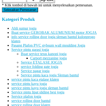
* Klik tombol di bawah ini untuk menyelesaikan pemesanan.
Selesaikan Pemesanan
Kategori Produk
Ahli sumur jogja
Buat service GEROBAK ALUMUNIUM motor JOGJA
info service rolling door jogja sleman bantul kulonprogo
klaten
Pasang Plafon PVC gybsum wall moulding Jogja
Service pintu garasi jogja
Buat service teras kanopi jogja
Carport mezzanine jogja
Service ETALASE JOGJA
service folding gate jogja
Service pagar jogja
Service pintu kaca jogja Sleman bantul
service pintu kaca etalase klaten
service pintu kayu jogja
service pintu kayu jogja sleman bantul
Service pintu lipat sliding besi jogja
Service plafon jogja
service rolling door bantul
service rolling door klaten