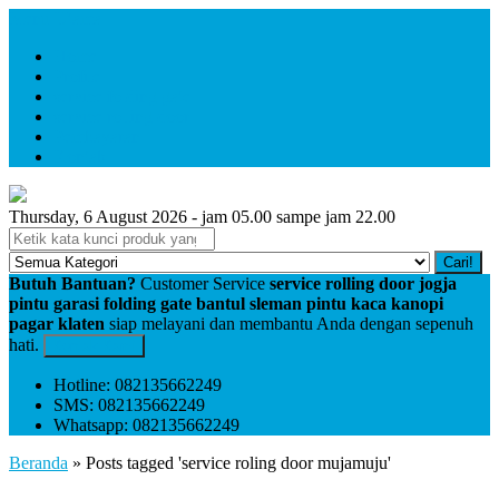
Menu Utama
Home
Profile
service folding gate
service rolling door
Pembayaran
Kontak
Thursday, 6 August 2026 - jam 05.00 sampe jam 22.00
Cari!
Butuh Bantuan?
Customer Service
service rolling door jogja
pintu garasi folding gate bantul sleman pintu kaca kanopi
pagar klaten
siap melayani dan membantu Anda dengan sepenuh
hati.
Kontak Kami
Hotline: 082135662249
SMS: 082135662249
Whatsapp: 082135662249
Beranda
»
Posts tagged 'service roling door mujamuju'