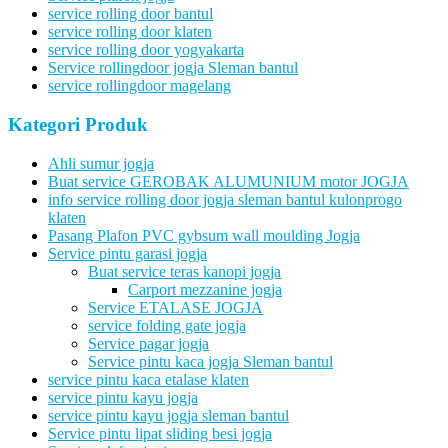
service rolling door bantul
service rolling door klaten
service rolling door yogyakarta
Service rollingdoor jogja Sleman bantul
service rollingdoor magelang
Kategori Produk
Ahli sumur jogja
Buat service GEROBAK ALUMUNIUM motor JOGJA
info service rolling door jogja sleman bantul kulonprogo
klaten
Pasang Plafon PVC gybsum wall moulding Jogja
Service pintu garasi jogja
Buat service teras kanopi jogja
Carport mezzanine jogja
Service ETALASE JOGJA
service folding gate jogja
Service pagar jogja
Service pintu kaca jogja Sleman bantul
service pintu kaca etalase klaten
service pintu kayu jogja
service pintu kayu jogja sleman bantul
Service pintu lipat sliding besi jogja