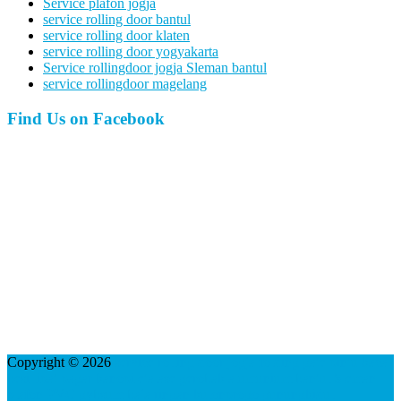
Service plafon jogja
service rolling door bantul
service rolling door klaten
service rolling door yogyakarta
Service rollingdoor jogja Sleman bantul
service rollingdoor magelang
Find Us on Facebook
Copyright © 2026
service rolling door jogja folding gate pintu kaca
besi lipat pagar kanopi etalase gerobak alumunium bantul Sleman
plafon PVC gybsum baja ringan kulonprogo gunungkidul