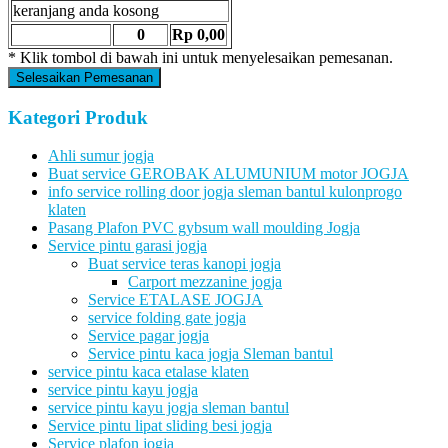
keranjang anda kosong
0
Rp 0,00
* Klik tombol di bawah ini untuk menyelesaikan pemesanan.
Selesaikan Pemesanan
Kategori Produk
Ahli sumur jogja
Buat service GEROBAK ALUMUNIUM motor JOGJA
info service rolling door jogja sleman bantul kulonprogo
klaten
Pasang Plafon PVC gybsum wall moulding Jogja
Service pintu garasi jogja
Buat service teras kanopi jogja
Carport mezzanine jogja
Service ETALASE JOGJA
service folding gate jogja
Service pagar jogja
Service pintu kaca jogja Sleman bantul
service pintu kaca etalase klaten
service pintu kayu jogja
service pintu kayu jogja sleman bantul
Service pintu lipat sliding besi jogja
Service plafon jogja