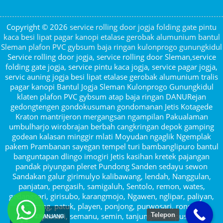
Copyright © 2026
service rolling door jogja folding gate pintu
kaca besi lipat pagar kanopi etalase gerobak alumunium bantul
Sleman plafon PVC gybsum baja ringan kulonprogo gunungkidul
Service rolling door jogja, service rolling door Sleman,service
folding gate jogja, service pintu kaca jogja, service pagar jogja,
servic auning jogja besi lipat etalase gerobak alumunium tralis
pagar kanopi Bantul Jogja Sleman Kulonprogo Gunungkidul
klaten plafon PVC gybsum atap baja ringan DANURejan
gedongtengen gondokusuman gondomanan Jetis Kotagede
Kraton mantrijeron mergangsan ngampilan Pakualaman
umbulharjo wirobrajan berbah cangkringan depok gamping
godean kalasan minggir mlati Moyudan ngaglik Ngemplak
pakem Prambanan sayegan tempel turi bambanglipuro bantul
banguntapan dlingo imogiri Jetis kasihan kretek pajangan
pandak piyungan pleret Pundong Sanden sedayu sewon
Sandakan galur girimulyo kalibawang, lendah, Nanggulan,
panjatan, pengasih, samigaluh, Sentolo, remon, wates,
gedangsari, girisubo, karangmojo, Ngawen, nglipar, paliyan,
panggang, patuk, playen, ponjong, purwosari, rongkop,
saptosari, semanu, semin, tanjungsari, tepus,
Telepon