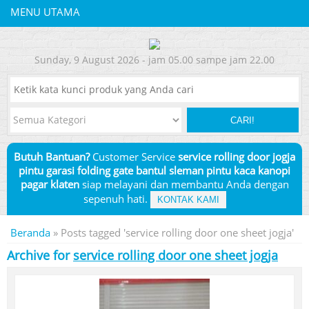
MENU UTAMA
Sunday, 9 August 2026 - jam 05.00 sampe jam 22.00
CARI!
Butuh Bantuan?
Customer Service
service rolling door jogja
pintu garasi folding gate bantul sleman pintu kaca kanopi
pagar klaten
siap melayani dan membantu Anda dengan
sepenuh hati.
KONTAK KAMI
Beranda
»
Posts tagged 'service rolling door one sheet jogja'
Archive for
service rolling door one sheet jogja