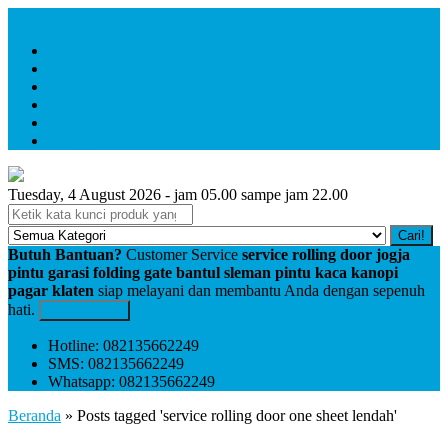
Menu Utama
Home
Profile
service folding gate
service rolling door
Pembayaran
Kontak
Tuesday, 4 August 2026 - jam 05.00 sampe jam 22.00
Cari!
Butuh Bantuan?
Customer Service
service rolling door jogja
pintu garasi folding gate bantul sleman pintu kaca kanopi
pagar klaten
siap melayani dan membantu Anda dengan sepenuh
hati.
Kontak Kami
Hotline: 082135662249
SMS: 082135662249
Whatsapp: 082135662249
Beranda
»
Posts tagged 'service rolling door one sheet lendah'