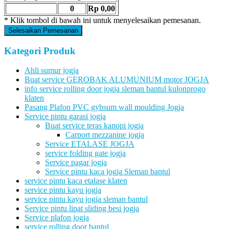
0
Rp 0,00
* Klik tombol di bawah ini untuk menyelesaikan pemesanan.
Selesaikan Pemesanan
Kategori Produk
Ahli sumur jogja
Buat service GEROBAK ALUMUNIUM motor JOGJA
info service rolling door jogja sleman bantul kulonprogo
klaten
Pasang Plafon PVC gybsum wall moulding Jogja
Service pintu garasi jogja
Buat service teras kanopi jogja
Carport mezzanine jogja
Service ETALASE JOGJA
service folding gate jogja
Service pagar jogja
Service pintu kaca jogja Sleman bantul
service pintu kaca etalase klaten
service pintu kayu jogja
service pintu kayu jogja sleman bantul
Service pintu lipat sliding besi jogja
Service plafon jogja
service rolling door bantul