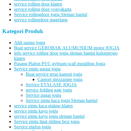
service rolling door klaten
service rolling door yogyakarta
Service rollingdoor jogja Sleman bantul
service rollingdoor magelang
Kategori Produk
Ahli sumur jogja
Buat service GEROBAK ALUMUNIUM motor JOGJA
info service rolling door jogja sleman bantul kulonprogo
klaten
Pasang Plafon PVC gybsum wall moulding Jogja
Service pintu garasi jogja
Buat service teras kanopi jogja
Carport mezzanine jogja
Service ETALASE JOGJA
service folding gate jogja
Service pagar jogja
Service pintu kaca jogja Sleman bantul
service pintu kaca etalase klaten
service pintu kayu jogja
service pintu kayu jogja sleman bantul
Service pintu lipat sliding besi jogja
Service plafon jogja