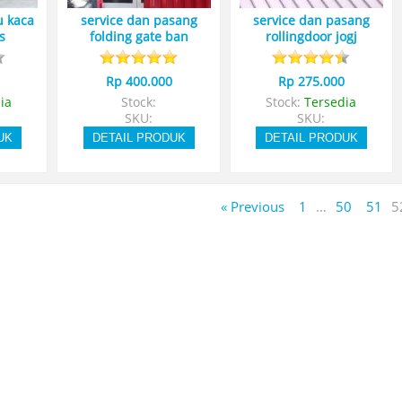
u kaca
service dan pasang
service dan pasang
s
folding gate ban
rollingdoor jogj
Rp 400.000
Rp 275.000
ia
Stock:
Stock:
Tersedia
SKU:
SKU:
UK
DETAIL PRODUK
DETAIL PRODUK
« Previous
1
…
50
51
5