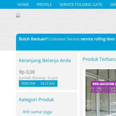
HOME
PROFILE
SERVICE FOLDING GATE
SE
Butuh Bantuan?
Customer Service
service rolling door
Produk Terbar
Keranjang Belanja Anda
Rp 0,00
Jumlah Barang :
0
pcs
RINCIAN
SELESAI
Kategori Produk
Ahli sumur jogja