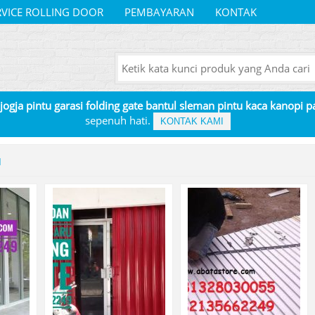
RVICE ROLLING DOOR
PEMBAYARAN
KONTAK
 jogja pintu garasi folding gate bantul sleman pintu kaca kanopi 
sepenuh hati.
KONTAK KAMI
u