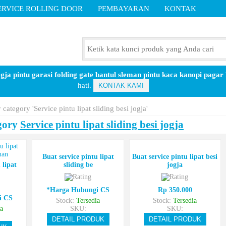
ERVICE ROLLING DOOR
PEMBAYARAN
KONTAK
ogja pintu garasi folding gate bantul sleman pintu kaca kanopi pagar
hati.
KONTAK KAMI
category 'Service pintu lipat sliding besi jogja'
gory
Service pintu lipat sliding besi jogja
Buat service pintu lipat
Buat service pintu lipat besi
 lipat
sliding be
jogja
*Harga Hubungi CS
Rp 350.000
i CS
Stock:
Tersedia
Stock:
Tersedia
a
SKU:
SKU:
DETAIL PRODUK
DETAIL PRODUK