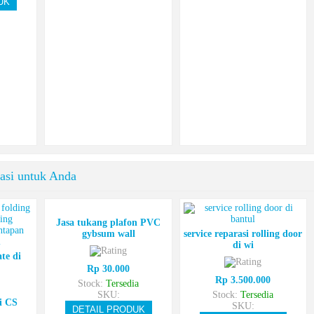
UK
asi untuk Anda
Jasa tukang plafon PVC
gybsum wall
service reparasi rolling door
di wi
ate di
Rp 30.000
Rp 3.500.000
Stock:
Tersedia
SKU:
Stock:
Tersedia
i CS
SKU:
DETAIL PRODUK