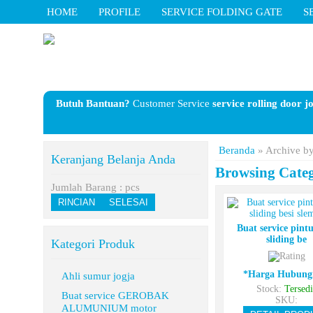
HOME
PROFILE
SERVICE FOLDING GATE
S
Butuh Bantuan?
Customer Service
service rolling door j
Beranda
»
Archive by 
Keranjang Belanja Anda
Browsing Cate
Jumlah Barang :
pcs
RINCIAN
SELESAI
Buat service pintu
sliding be
Kategori Produk
*Harga Hubung
Ahli sumur jogja
Stock:
Tersedi
Buat service GEROBAK
SKU:
ALUMUNIUM motor