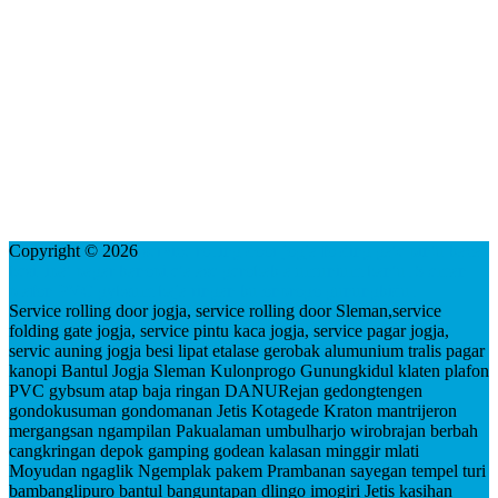
Copyright © 2026
service rolling door jogja folding gate pintu kaca
besi lipat pagar kanopi etalase gerobak alumunium bantul Sleman
plafon PVC gybsum baja ringan kulonprogo gunungkidul
Service rolling door jogja, service rolling door Sleman,service
folding gate jogja, service pintu kaca jogja, service pagar jogja,
servic auning jogja besi lipat etalase gerobak alumunium tralis pagar
kanopi Bantul Jogja Sleman Kulonprogo Gunungkidul klaten plafon
PVC gybsum atap baja ringan DANURejan gedongtengen
gondokusuman gondomanan Jetis Kotagede Kraton mantrijeron
mergangsan ngampilan Pakualaman umbulharjo wirobrajan berbah
cangkringan depok gamping godean kalasan minggir mlati
Moyudan ngaglik Ngemplak pakem Prambanan sayegan tempel turi
bambanglipuro bantul banguntapan dlingo imogiri Jetis kasihan