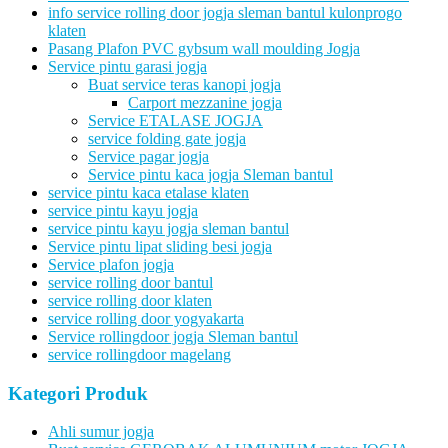
info service rolling door jogja sleman bantul kulonprogo
klaten
Pasang Plafon PVC gybsum wall moulding Jogja
Service pintu garasi jogja
Buat service teras kanopi jogja
Carport mezzanine jogja
Service ETALASE JOGJA
service folding gate jogja
Service pagar jogja
Service pintu kaca jogja Sleman bantul
service pintu kaca etalase klaten
service pintu kayu jogja
service pintu kayu jogja sleman bantul
Service pintu lipat sliding besi jogja
Service plafon jogja
service rolling door bantul
service rolling door klaten
service rolling door yogyakarta
Service rollingdoor jogja Sleman bantul
service rollingdoor magelang
Kategori Produk
Ahli sumur jogja