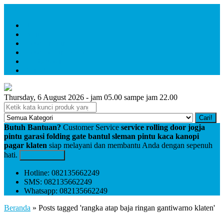
Menu Utama
Home
Profile
service folding gate
service rolling door
Pembayaran
Kontak
Thursday, 6 August 2026 - jam 05.00 sampe jam 22.00
Cari!
Butuh Bantuan?
Customer Service
service rolling door jogja
pintu garasi folding gate bantul sleman pintu kaca kanopi
pagar klaten
siap melayani dan membantu Anda dengan sepenuh
hati.
Kontak Kami
Hotline: 082135662249
SMS: 082135662249
Whatsapp: 082135662249
Beranda
»
Posts tagged 'rangka atap baja ringan gantiwarno klaten'