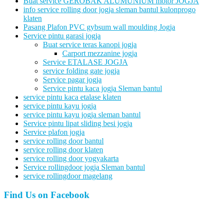
Buat service GEROBAK ALUMUNIUM motor JOGJA
info service rolling door jogja sleman bantul kulonprogo
klaten
Pasang Plafon PVC gybsum wall moulding Jogja
Service pintu garasi jogja
Buat service teras kanopi jogja
Carport mezzanine jogja
Service ETALASE JOGJA
service folding gate jogja
Service pagar jogja
Service pintu kaca jogja Sleman bantul
service pintu kaca etalase klaten
service pintu kayu jogja
service pintu kayu jogja sleman bantul
Service pintu lipat sliding besi jogja
Service plafon jogja
service rolling door bantul
service rolling door klaten
service rolling door yogyakarta
Service rollingdoor jogja Sleman bantul
service rollingdoor magelang
Find Us on Facebook