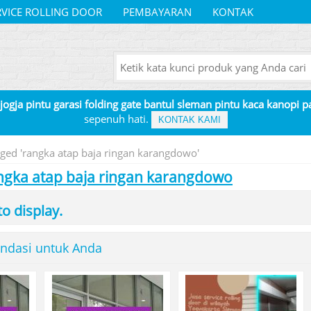
RVICE ROLLING DOOR
PEMBAYARAN
KONTAK
 jogja pintu garasi folding gate bantul sleman pintu kaca kanopi 
sepenuh hati.
KONTAK KAMI
gged 'rangka atap baja ringan karangdowo'
ngka atap baja ringan karangdowo
to display.
ndasi untuk Anda