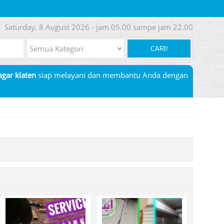
Saturday, 8 August 2026 - jam 05.00 sampe jam 22.00
CARI!
pagar klaten
siap melayani dan membantu Anda dengan