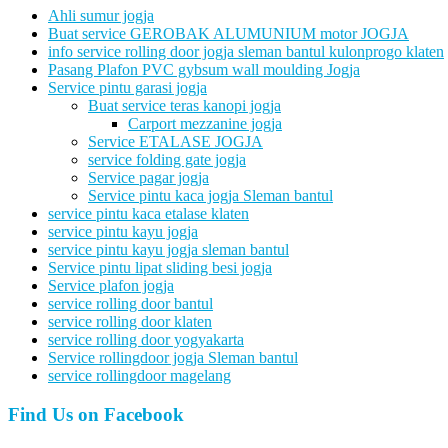
Ahli sumur jogja
Buat service GEROBAK ALUMUNIUM motor JOGJA
info service rolling door jogja sleman bantul kulonprogo klaten
Pasang Plafon PVC gybsum wall moulding Jogja
Service pintu garasi jogja
Buat service teras kanopi jogja
Carport mezzanine jogja
Service ETALASE JOGJA
service folding gate jogja
Service pagar jogja
Service pintu kaca jogja Sleman bantul
service pintu kaca etalase klaten
service pintu kayu jogja
service pintu kayu jogja sleman bantul
Service pintu lipat sliding besi jogja
Service plafon jogja
service rolling door bantul
service rolling door klaten
service rolling door yogyakarta
Service rollingdoor jogja Sleman bantul
service rollingdoor magelang
Find Us on Facebook