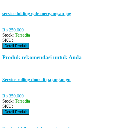
service folding gate mergangsan jog
Rp 250.000
Stock:
Tersedia
SKU:
Detail Produk
Produk rekomendasi untuk Anda
Service rolling door di pajangan gu
Rp 350.000
Stock:
Tersedia
SKU:
Detail Produk