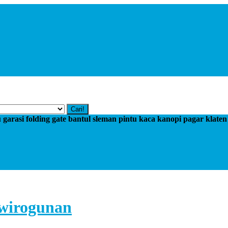
Cari!
tu garasi folding gate bantul sleman pintu kaca kanopi pagar klate
e wirogunan