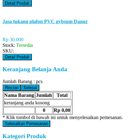
Detail Produk
Jasa tukang plafon PVC gybsum Danur
Rp 30.000
Stock:
Tersedia
SKU:
Detail Produk
Keranjang Belanja Anda
Jumlah Barang :
pcs
Rincian
Selesai
Nama Barang
Jumlah
Total
keranjang anda kosong
0
Rp 0,00
* Klik tombol di bawah ini untuk menyelesaikan pemesanan.
Selesaikan Pemesanan
Kategori Produk