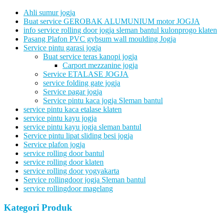
Ahli sumur jogja
Buat service GEROBAK ALUMUNIUM motor JOGJA
info service rolling door jogja sleman bantul kulonprogo klaten
Pasang Plafon PVC gybsum wall moulding Jogja
Service pintu garasi jogja
Buat service teras kanopi jogja
Carport mezzanine jogja
Service ETALASE JOGJA
service folding gate jogja
Service pagar jogja
Service pintu kaca jogja Sleman bantul
service pintu kaca etalase klaten
service pintu kayu jogja
service pintu kayu jogja sleman bantul
Service pintu lipat sliding besi jogja
Service plafon jogja
service rolling door bantul
service rolling door klaten
service rolling door yogyakarta
Service rollingdoor jogja Sleman bantul
service rollingdoor magelang
Kategori Produk