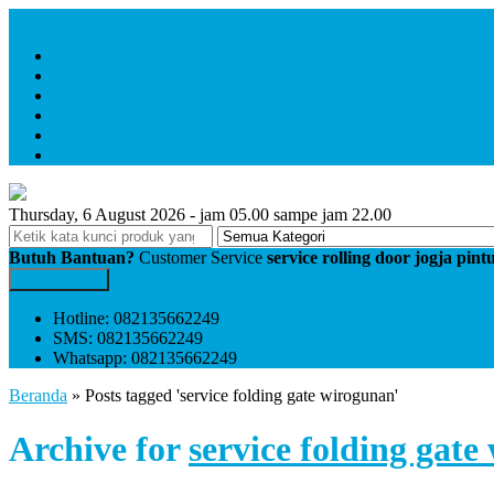
Menu Utama
Home
Profile
service folding gate
service rolling door
Pembayaran
Kontak
Thursday, 6 August 2026 - jam 05.00 sampe jam 22.00
Butuh Bantuan?
Customer Service
service rolling door jogja pin
Kontak Kami
Hotline: 082135662249
SMS: 082135662249
Whatsapp: 082135662249
Beranda
»
Posts tagged 'service folding gate wirogunan'
Archive for
service folding gat