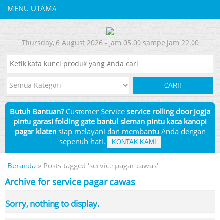
MENU UTAMA
Thursday, 6 August 2026 - jam 05.00 sampe jam 22.00
CARI!
Butuh Bantuan?
Customer Service
service rolling door jogja
pintu garasi folding gate bantul sleman pintu kaca kanopi
pagar klaten
siap melayani dan membantu Anda dengan
sepenuh hati.
KONTAK KAMI
Beranda
»
Posts tagged 'service pagar cawas'
Archive for
service pagar cawas
Sorry, nothing to display.