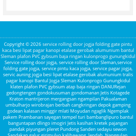
Copyright © 2026
service rolling door jogja folding gate pintu
kaca besi lipat pagar kanopi etalase gerobak alumunium bantul
Sleman plafon PVC gybsum baja ringan kulonprogo gunungkidul
Service rolling door jogja, service rolling door Sleman,service
folding gate jogja, service pintu kaca jogja, service pagar jogja,
servic auning jogja besi lipat etalase gerobak alumunium tralis
pagar kanopi Bantul Jogja Sleman Kulonprogo Gunungkidul
klaten plafon PVC gybsum atap baja ringan DANURejan
gedongtengen gondokusuman gondomanan Jetis Kotagede
Kraton mantrijeron mergangsan ngampilan Pakualaman
umbulharjo wirobrajan berbah cangkringan depok gamping
godean kalasan minggir mlati Moyudan ngaglik Ngemplak
pakem Prambanan sayegan tempel turi bambanglipuro bantul
banguntapan dlingo imogiri Jetis kasihan kretek pajangan
pandak piyungan pleret Pundong Sanden sedayu sewon
Sandakan galur girimulyo kalibawang, lendah, Nanggulan,