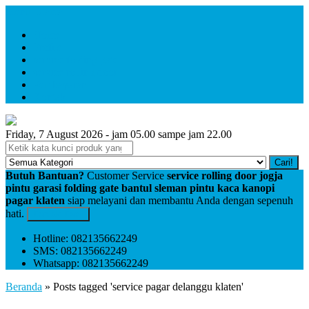
Menu Utama
Home
Profile
service folding gate
service rolling door
Pembayaran
Kontak
Friday, 7 August 2026 - jam 05.00 sampe jam 22.00
Cari!
Butuh Bantuan?
Customer Service
service rolling door jogja
pintu garasi folding gate bantul sleman pintu kaca kanopi
pagar klaten
siap melayani dan membantu Anda dengan sepenuh
hati.
Kontak Kami
Hotline: 082135662249
SMS: 082135662249
Whatsapp: 082135662249
Beranda
»
Posts tagged 'service pagar delanggu klaten'