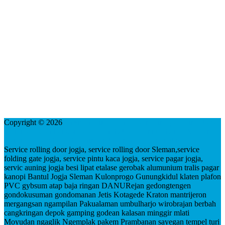
Copyright © 2026
service rolling door jogja folding gate pintu kaca
besi lipat pagar kanopi etalase gerobak alumunium bantul Sleman
plafon PVC gybsum baja ringan kulonprogo gunungkidul
Service rolling door jogja, service rolling door Sleman,service
folding gate jogja, service pintu kaca jogja, service pagar jogja,
servic auning jogja besi lipat etalase gerobak alumunium tralis pagar
kanopi Bantul Jogja Sleman Kulonprogo Gunungkidul klaten plafon
PVC gybsum atap baja ringan DANURejan gedongtengen
gondokusuman gondomanan Jetis Kotagede Kraton mantrijeron
mergangsan ngampilan Pakualaman umbulharjo wirobrajan berbah
cangkringan depok gamping godean kalasan minggir mlati
Moyudan ngaglik Ngemplak pakem Prambanan sayegan tempel turi