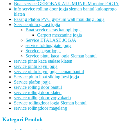
Buat service GEROBAK ALUMUNIUM motor JOGJA
info service rolling door jogja sleman bantul kulonprogo
klaten
Pasang Plafon PVC gybsum wall moulding Jogja
Service pintu garasi jogja
Buat service teras kanopi jogja
Carport mezzanine jogja
Service ETALASE JOGJA
service folding gate jogja
Service pagar jogja
Service pintu kaca jogja Sleman bantul
service pintu kaca etalase klaten
service pintu kayu jogja
service pintu kayu jogja sleman bantul
Service pintu lipat sliding besi jogja
Service plafon jogja
service rolling door bantul
service rolling door klaten
service rolling door yogyakarta
Service rollingdoor jogja Sleman bantul
service rollingdoor magelang
Kategori Produk