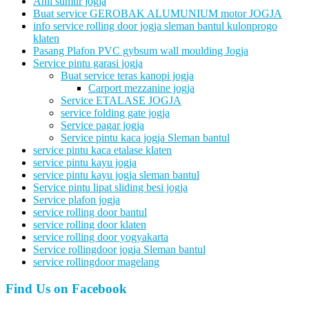
Ahli sumur jogja
Buat service GEROBAK ALUMUNIUM motor JOGJA
info service rolling door jogja sleman bantul kulonprogo
klaten
Pasang Plafon PVC gybsum wall moulding Jogja
Service pintu garasi jogja
Buat service teras kanopi jogja
Carport mezzanine jogja
Service ETALASE JOGJA
service folding gate jogja
Service pagar jogja
Service pintu kaca jogja Sleman bantul
service pintu kaca etalase klaten
service pintu kayu jogja
service pintu kayu jogja sleman bantul
Service pintu lipat sliding besi jogja
Service plafon jogja
service rolling door bantul
service rolling door klaten
service rolling door yogyakarta
Service rollingdoor jogja Sleman bantul
service rollingdoor magelang
Find Us on Facebook