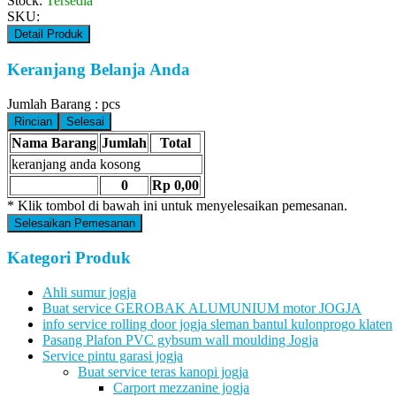
Stock:
Tersedia
SKU:
Detail Produk
Keranjang Belanja Anda
Jumlah Barang :
pcs
Rincian
Selesai
Nama Barang
Jumlah
Total
keranjang anda kosong
0
Rp 0,00
* Klik tombol di bawah ini untuk menyelesaikan pemesanan.
Selesaikan Pemesanan
Kategori Produk
Ahli sumur jogja
Buat service GEROBAK ALUMUNIUM motor JOGJA
info service rolling door jogja sleman bantul kulonprogo klaten
Pasang Plafon PVC gybsum wall moulding Jogja
Service pintu garasi jogja
Buat service teras kanopi jogja
Carport mezzanine jogja