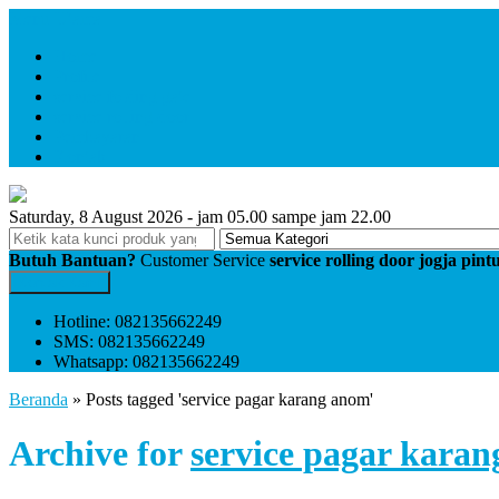
Menu Utama
Home
Profile
service folding gate
service rolling door
Pembayaran
Kontak
Saturday, 8 August 2026 - jam 05.00 sampe jam 22.00
Butuh Bantuan?
Customer Service
service rolling door jogja pin
Kontak Kami
Hotline: 082135662249
SMS: 082135662249
Whatsapp: 082135662249
Beranda
»
Posts tagged 'service pagar karang anom'
Archive for
service pagar kara