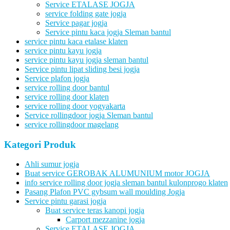
Service ETALASE JOGJA
service folding gate jogja
Service pagar jogja
Service pintu kaca jogja Sleman bantul
service pintu kaca etalase klaten
service pintu kayu jogja
service pintu kayu jogja sleman bantul
Service pintu lipat sliding besi jogja
Service plafon jogja
service rolling door bantul
service rolling door klaten
service rolling door yogyakarta
Service rollingdoor jogja Sleman bantul
service rollingdoor magelang
Kategori Produk
Ahli sumur jogja
Buat service GEROBAK ALUMUNIUM motor JOGJA
info service rolling door jogja sleman bantul kulonprogo klaten
Pasang Plafon PVC gybsum wall moulding Jogja
Service pintu garasi jogja
Buat service teras kanopi jogja
Carport mezzanine jogja
Service ETALASE JOGJA