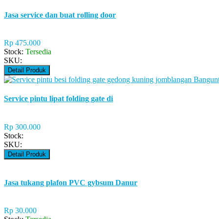
Jasa service dan buat rolling door
Rp 475.000
Stock:
Tersedia
SKU:
Detail Produk
Service pintu lipat folding gate di
Rp 300.000
Stock:
SKU:
Detail Produk
Jasa tukang plafon PVC gybsum Danur
Rp 30.000