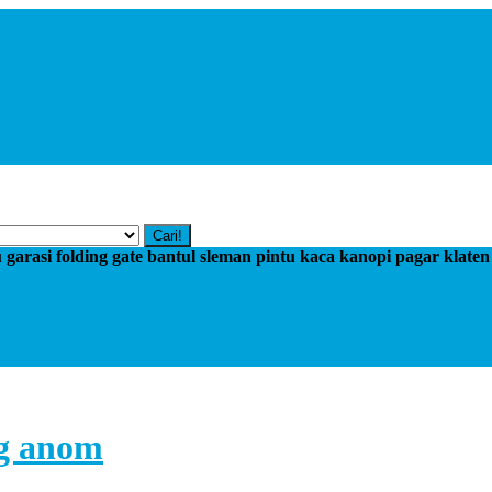
Cari!
tu garasi folding gate bantul sleman pintu kaca kanopi pagar klate
ng anom