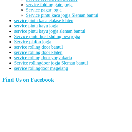
service folding gate jogja
Service pagar jogja
Service pintu kaca jogja Sleman bantul
service pintu kaca etalase klaten
service pintu kayu jogja
service pintu kayu jogja sleman bantul
Service pintu lipat sliding besi jogja
Service plafon jogja
service rolling door bantul
service rolling door klaten
service rolling door yogyakarta
Service rollingdoor jogja Sleman bantul
service rollingdoor magelang
Find Us on Facebook