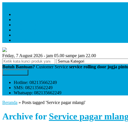
Menu Utama
Home
Profile
service folding gate
service rolling door
Pembayaran
Kontak
Friday, 7 August 2026 - jam 05.00 sampe jam 22.00
Butuh Bantuan?
Customer Service
service rolling door jogja pin
Kontak Kami
Hotline: 082135662249
SMS: 082135662249
Whatsapp: 082135662249
Beranda
»
Posts tagged 'Service pagar mlangi'
Archive for
Service pagar mlang