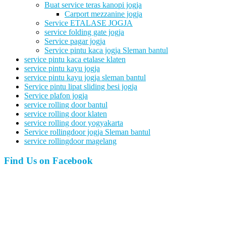
Buat service teras kanopi jogja
Carport mezzanine jogja
Service ETALASE JOGJA
service folding gate jogja
Service pagar jogja
Service pintu kaca jogja Sleman bantul
service pintu kaca etalase klaten
service pintu kayu jogja
service pintu kayu jogja sleman bantul
Service pintu lipat sliding besi jogja
Service plafon jogja
service rolling door bantul
service rolling door klaten
service rolling door yogyakarta
Service rollingdoor jogja Sleman bantul
service rollingdoor magelang
Find Us on Facebook