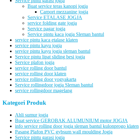
Service pintu garasi jogja
Buat service teras kanopi jogja
Carport mezzanine jogja
Service ETALASE JOGJA
service folding gate jogja
Service pagar jogja
Service pintu kaca jogja Sleman bantul
service pintu kaca etalase klaten
service pintu kayu jogja
service pintu kayu jogja sleman bantul
Service pintu lipat sliding besi jogja
Service plafon jogja
service rolling door bantul
service rolling door klaten
service rolling door yogyakarta
Service rollingdoor jogja Sleman bantul
service rollingdoor magelang
Kategori Produk
Ahli sumur jogja
Buat service GEROBAK ALUMUNIUM motor JOGJA
info service rolling door jogja sleman bantul kulonprogo klaten
Pasang Plafon PVC gybsum wall moulding Jogja
Service pintu garasi jogja