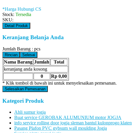
*Harga Hubungi CS
Stock:
Tersedia
SKU:
Detail Produk
Keranjang Belanja Anda
Jumlah Barang :
pcs
Rincian
Selesai
Nama Barang
Jumlah
Total
keranjang anda kosong
0
Rp 0,00
* Klik tombol di bawah ini untuk menyelesaikan pemesanan.
Selesaikan Pemesanan
Kategori Produk
Ahli sumur jogja
Buat service GEROBAK ALUMUNIUM motor JOGJA
info service rolling door jogja sleman bantul kulonprogo klaten
Pasang Plafon PVC gybsum wall moulding Jogja