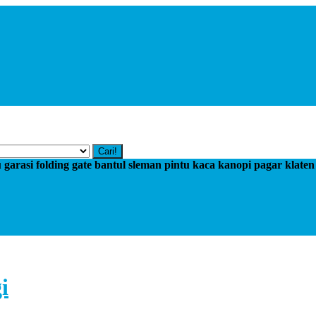
Cari!
tu garasi folding gate bantul sleman pintu kaca kanopi pagar klate
i