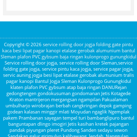
Copyright © 2026
service rolling door jogja folding gate pintu
kaca besi lipat pagar kanopi etalase gerobak alumunium bantul
Sleman plafon PVC gybsum baja ringan kulonprogo gunungkidul
Service rolling door jogja, service rolling door Sleman,service
folding gate jogja, service pintu kaca jogja, service pagar jogja,
servic auning jogja besi lipat etalase gerobak alumunium tralis
pagar kanopi Bantul Jogja Sleman Kulonprogo Gunungkidul
klaten plafon PVC gybsum atap baja ringan DANURejan
gedongtengen gondokusuman gondomanan Jetis Kotagede
Kraton mantrijeron mergangsan ngampilan Pakualaman
umbulharjo wirobrajan berbah cangkringan depok gamping
godean kalasan minggir mlati Moyudan ngaglik Ngemplak
pakem Prambanan sayegan tempel turi bambanglipuro bantul
banguntapan dlingo imogiri Jetis kasihan kretek pajangan
pandak piyungan pleret Pundong Sanden sedayu sewon
Sandakan galur girimulyo kalibawang, lendah, Nanggulan,