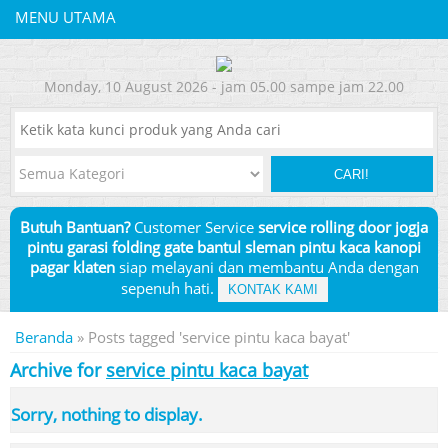
MENU UTAMA
Monday, 10 August 2026 - jam 05.00 sampe jam 22.00
CARI!
Butuh Bantuan?
Customer Service
service rolling door jogja
pintu garasi folding gate bantul sleman pintu kaca kanopi
pagar klaten
siap melayani dan membantu Anda dengan
sepenuh hati.
KONTAK KAMI
Beranda
»
Posts tagged 'service pintu kaca bayat'
Archive for
service pintu kaca bayat
Sorry, nothing to display.