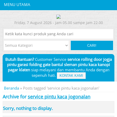
MENU UTAMA
Friday, 7 August 2026 - jam 05.00 sampe jam 22.00
CARI!
Butuh Bantuan?
Customer Service
service rolling door jogja
pintu garasi folding gate bantul sleman pintu kaca kanopi
pagar klaten
siap melayani dan membantu Anda dengan
sepenuh hati.
KONTAK KAMI
Beranda
»
Posts tagged 'service pintu kaca jogonalan'
Archive for
service pintu kaca jogonalan
Sorry, nothing to display.