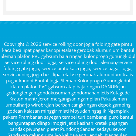
Copyright © 2026
service rolling door jogja folding gate pintu
kaca besi lipat pagar kanopi etalase gerobak alumunium bantul
Sleman plafon PVC gybsum baja ringan kulonprogo gunungkidul
Service rolling door jogja, service rolling door Sleman,service
folding gate jogja, service pintu kaca jogja, service pagar jogja,
servic auning jogja besi lipat etalase gerobak alumunium tralis
pagar kanopi Bantul Jogja Sleman Kulonprogo Gunungkidul
klaten plafon PVC gybsum atap baja ringan DANURejan
gedongtengen gondokusuman gondomanan Jetis Kotagede
Kraton mantrijeron mergangsan ngampilan Pakualaman
umbulharjo wirobrajan berbah cangkringan depok gamping
godean kalasan minggir mlati Moyudan ngaglik Ngemplak
pakem Prambanan sayegan tempel turi bambanglipuro bantul
banguntapan dlingo imogiri Jetis kasihan kretek pajangan
pandak piyungan pleret Pundong Sanden sedayu sewon
Sandakan galur girimulyo kalibawang, lendah, Nanggulan,