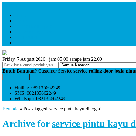
Menu Utama
Home
Profile
service folding gate
service rolling door
Pembayaran
Kontak
Friday, 7 August 2026 - jam 05.00 sampe jam 22.00
Butuh Bantuan?
Customer Service
service rolling door jogja pin
Kontak Kami
Hotline: 082135662249
SMS: 082135662249
Whatsapp: 082135662249
Beranda
»
Posts tagged 'service pintu kayu di jogja'
Archive for
service pintu kayu d