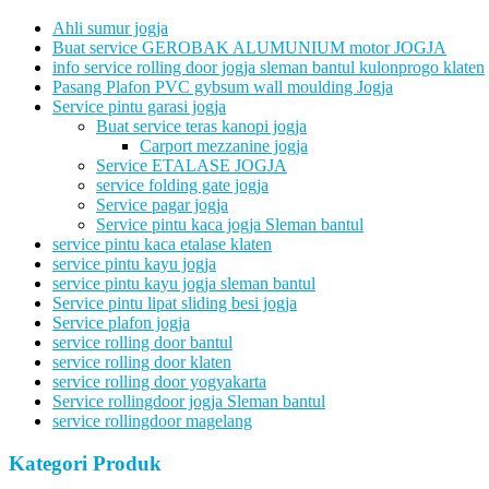
Ahli sumur jogja
Buat service GEROBAK ALUMUNIUM motor JOGJA
info service rolling door jogja sleman bantul kulonprogo klaten
Pasang Plafon PVC gybsum wall moulding Jogja
Service pintu garasi jogja
Buat service teras kanopi jogja
Carport mezzanine jogja
Service ETALASE JOGJA
service folding gate jogja
Service pagar jogja
Service pintu kaca jogja Sleman bantul
service pintu kaca etalase klaten
service pintu kayu jogja
service pintu kayu jogja sleman bantul
Service pintu lipat sliding besi jogja
Service plafon jogja
service rolling door bantul
service rolling door klaten
service rolling door yogyakarta
Service rollingdoor jogja Sleman bantul
service rollingdoor magelang
Kategori Produk