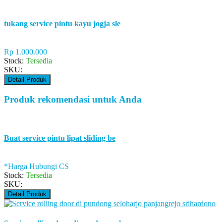
tukang service pintu kayu jogja sle
Rp 1.000.000
Stock:
Tersedia
SKU:
Detail Produk
Produk rekomendasi untuk Anda
Buat service pintu lipat sliding be
*Harga Hubungi CS
Stock:
Tersedia
SKU:
Detail Produk