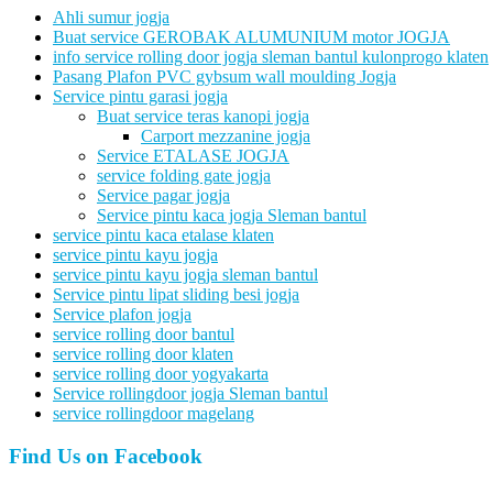
Ahli sumur jogja
Buat service GEROBAK ALUMUNIUM motor JOGJA
info service rolling door jogja sleman bantul kulonprogo klaten
Pasang Plafon PVC gybsum wall moulding Jogja
Service pintu garasi jogja
Buat service teras kanopi jogja
Carport mezzanine jogja
Service ETALASE JOGJA
service folding gate jogja
Service pagar jogja
Service pintu kaca jogja Sleman bantul
service pintu kaca etalase klaten
service pintu kayu jogja
service pintu kayu jogja sleman bantul
Service pintu lipat sliding besi jogja
Service plafon jogja
service rolling door bantul
service rolling door klaten
service rolling door yogyakarta
Service rollingdoor jogja Sleman bantul
service rollingdoor magelang
Find Us on Facebook