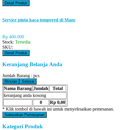
Detail Produk
Service pintu kaca tempered di Manc
Rp 400.000
Stock:
Tersedia
SKU:
Detail Produk
Keranjang Belanja Anda
Jumlah Barang :
pcs
Rincian
Selesai
Nama Barang
Jumlah
Total
keranjang anda kosong
0
Rp 0,00
* Klik tombol di bawah ini untuk menyelesaikan pemesanan.
Selesaikan Pemesanan
Kategori Produk