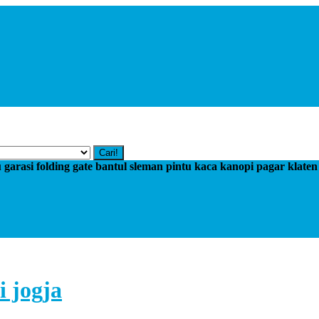
Cari!
tu garasi folding gate bantul sleman pintu kaca kanopi pagar klate
i jogja