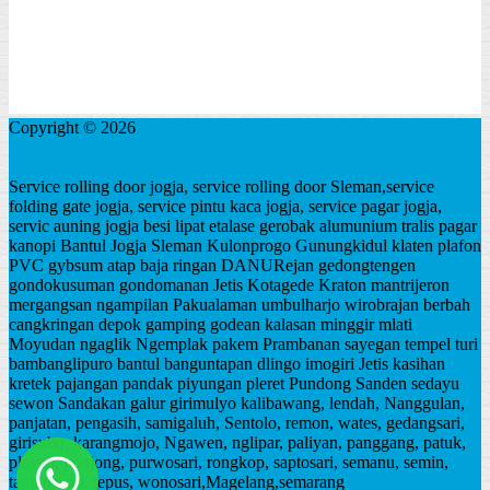
Copyright © 2026
service rolling door jogja folding gate pintu kaca
besi lipat pagar kanopi etalase gerobak alumunium bantul Sleman
plafon PVC gybsum baja ringan kulonprogo gunungkidul
Service rolling door jogja, service rolling door Sleman,service
folding gate jogja, service pintu kaca jogja, service pagar jogja,
servic auning jogja besi lipat etalase gerobak alumunium tralis pagar
kanopi Bantul Jogja Sleman Kulonprogo Gunungkidul klaten plafon
PVC gybsum atap baja ringan DANURejan gedongtengen
gondokusuman gondomanan Jetis Kotagede Kraton mantrijeron
mergangsan ngampilan Pakualaman umbulharjo wirobrajan berbah
cangkringan depok gamping godean kalasan minggir mlati
Moyudan ngaglik Ngemplak pakem Prambanan sayegan tempel turi
bambanglipuro bantul banguntapan dlingo imogiri Jetis kasihan
kretek pajangan pandak piyungan pleret Pundong Sanden sedayu
sewon Sandakan galur girimulyo kalibawang, lendah, Nanggulan,
panjatan, pengasih, samigaluh, Sentolo, remon, wates, gedangsari,
girisubo, karangmojo, Ngawen, nglipar, paliyan, panggang, patuk,
playen, ponjong, purwosari, rongkop, saptosari, semanu, semin,
tanjungsari, tepus, wonosari,Magelang,semarang