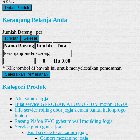
SKU:
Detail Produk
Keranjang Belanja Anda
Jumlah Barang :
pcs
Rincian
Selesai
Nama Barang
Jumlah
Total
keranjang anda kosong
0
Rp 0,00
* Klik tombol di bawah ini untuk menyelesaikan pemesanan.
Selesaikan Pemesanan
Kategori Produk
Ahli sumur jogja
Buat service GEROBAK ALUMUNIUM motor JOGJA
info service rolling door jogja sleman bantul kulonprogo
klaten
Pasang Plafon PVC gybsum wall moulding Jogja
Service pintu garasi jogja
Buat service teras kanopi jogja
Carport mezzanine jogja