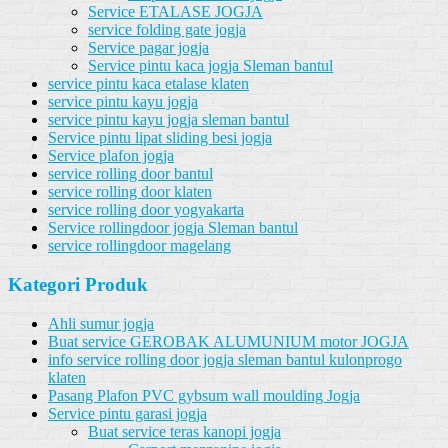
Service ETALASE JOGJA
service folding gate jogja
Service pagar jogja
Service pintu kaca jogja Sleman bantul
service pintu kaca etalase klaten
service pintu kayu jogja
service pintu kayu jogja sleman bantul
Service pintu lipat sliding besi jogja
Service plafon jogja
service rolling door bantul
service rolling door klaten
service rolling door yogyakarta
Service rollingdoor jogja Sleman bantul
service rollingdoor magelang
Kategori Produk
Ahli sumur jogja
Buat service GEROBAK ALUMUNIUM motor JOGJA
info service rolling door jogja sleman bantul kulonprogo
klaten
Pasang Plafon PVC gybsum wall moulding Jogja
Service pintu garasi jogja
Buat service teras kanopi jogja