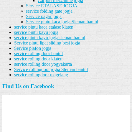
Carport mezzanine jogja
Service ETALASE JOGJA
service folding gate jogja
Service pagar jogja
Service pintu kaca jogja Sleman bantul
service pintu kaca etalase klaten
service pintu kayu jogja
service pintu kayu jogja sleman bantul
Service pintu lipat sliding besi jogja
Service plafon jogja
service rolling door bantul
service rolling door klaten
service rolling door yogyakarta
Service rollingdoor jogja Sleman bantul
service rollingdoor magelang
Find Us on Facebook