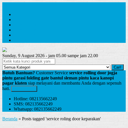
Menu Utama
Home
Profile
service folding gate
service rolling door
Pembayaran
Kontak
Sunday, 9 August 2026 - jam 05.00 sampe jam 22.00
Cari!
Butuh Bantuan?
Customer Service
service rolling door jogja
pintu garasi folding gate bantul sleman pintu kaca kanopi
pagar klaten
siap melayani dan membantu Anda dengan sepenuh
hati.
Kontak Kami
Hotline: 082135662249
SMS: 082135662249
Whatsapp: 082135662249
Beranda
»
Posts tagged 'service roling door keparakan'