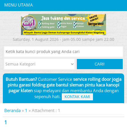
MENU UTAMA
Saturday, 1 August 2026 - jam 05.00 sampe jam 22.00
CARI!
Butuh Bantuan?
Customer Service
service rolling door jogja
pintu garasi folding gate bantul sleman pintu kaca kanopi
pagar klaten
siap melayani dan membantu Anda dengan
sepenuh hati.
KONTAK KAMI
Beranda
»
1
» Attachment : 1
1