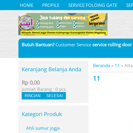
HOME
PROFILE
SERVICE FOLDING GATE
SE
Butuh Bantuan?
Customer Service
service rolling door
Beranda
»
11
» Att
Keranjang Belanja Anda
11
Rp 0,00
Jumlah Barang :
0
pcs
RINCIAN
SELESAI
Kategori Produk
Ahli sumur jogja