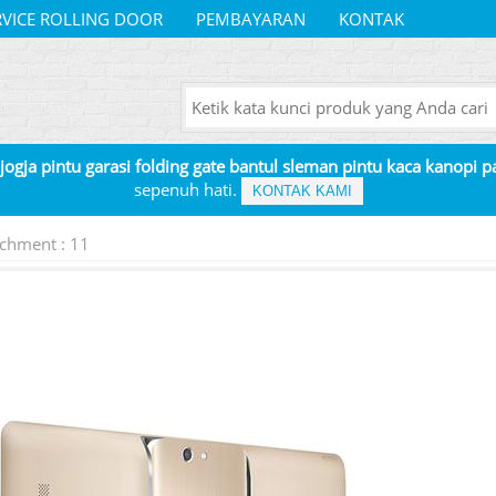
RVICE ROLLING DOOR
PEMBAYARAN
KONTAK
 jogja pintu garasi folding gate bantul sleman pintu kaca kanopi 
sepenuh hati.
KONTAK KAMI
achment : 11