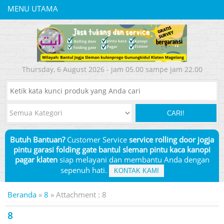
MENU UTAMA
Thursday, 6 August 2026 - jam 05.00 sampe jam 22.00
CARI!
Butuh Bantuan?
Customer Service
service rolling door jogja
pintu garasi folding gate bantul sleman pintu kaca kanopi
pagar klaten
siap melayani dan membantu Anda dengan
sepenuh hati.
KONTAK KAMI
Beranda
»
8
» Attachment : 8
8