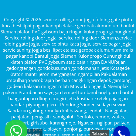
Copyright © 2026
service rolling door jogja folding gate pintu
kaca besi lipat pagar kanopi etalase gerobak alumunium bantul
Sleman plafon PVC gybsum baja ringan kulonprogo gunungkidul
Service rolling door jogja, service rolling door Sleman,service
folding gate jogja, service pintu kaca jogja, service pagar jogja,
servic auning jogja besi lipat etalase gerobak alumunium tralis
pagar kanopi Bantul Jogja Sleman Kulonprogo Gunungkidul
klaten plafon PVC gybsum atap baja ringan DANURejan
gedongtengen gondokusuman gondomanan Jetis Kotagede
Kraton mantrijeron mergangsan ngampilan Pakualaman
umbulharjo wirobrajan berbah cangkringan depok gamping
godean kalasan minggir mlati Moyudan ngaglik Ngemplak
pakem Prambanan sayegan tempel turi bambanglipuro bantul
banguntapan dlingo imogiri Jetis kasihan kretek pajangan
pandak piyungan pleret Pundong Sanden sedayu sewon
Sandakan galur girimulyo kalibawang, lendah, Nanggulan,
panjatan, pengasih, samigaluh, Sentolo, remon, wates,
gedangsari, girisubo, karangmojo, Ngawen, nglipar, paliyan,
panggang, patuk, playen, ponjong, purwosari, rongkop,
Telepon
saptosari, semanu, semin, tanjungsari, tepus,