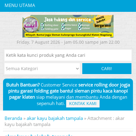
MENU UTAMA
Friday, 7 August 2026 - jam 05.00 sampe jam 22.00
CARI!
Butuh Bantuan?
Customer Service
service rolling door jogja
pintu garasi folding gate bantul sleman pintu kaca kanopi
pagar klaten
siap melayani dan membantu Anda dengan
sepenuh hati.
KONTAK KAMI
Beranda
»
akar kayu bajakah tampala
» Attachment : akar
kayu bajakah tampala