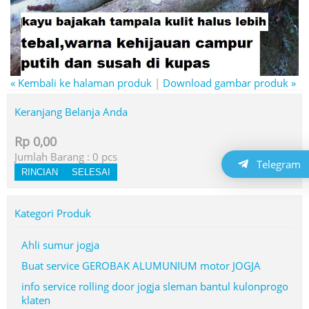
« Kembali ke halaman produk
|
Download gambar produk »
Keranjang Belanja Anda
Rp 0,00
Jumlah Barang :
0
pcs
Telegram
RINCIAN
SELESAI
Kategori Produk
Ahli sumur jogja
Buat service GEROBAK ALUMUNIUM motor JOGJA
info service rolling door jogja sleman bantul kulonprogo
klaten