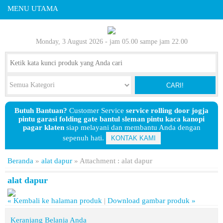
MENU UTAMA
Monday, 3 August 2026 - jam 05.00 sampe jam 22.00
CARI!
Butuh Bantuan?
Customer Service
service rolling door jogja
pintu garasi folding gate bantul sleman pintu kaca kanopi
pagar klaten
siap melayani dan membantu Anda dengan
sepenuh hati.
KONTAK KAMI
Beranda
»
alat dapur
» Attachment : alat dapur
alat dapur
« Kembali ke halaman produk
|
Download gambar produk »
Keranjang Belanja Anda