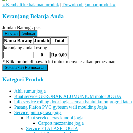
« Kembali ke halaman produk
|
Download gambar produk »
Keranjang Belanja Anda
Jumlah Barang :
pcs
Rincian
Selesai
Nama Barang
Jumlah
Total
keranjang anda kosong
0
Rp 0,00
* Klik tombol di bawah ini untuk menyelesaikan pemesanan.
Selesaikan Pemesanan
Kategori Produk
Ahli sumur jogja
Buat service GEROBAK ALUMUNIUM motor JOGJA
info service rolling door jogja sleman bantul kulonprogo klaten
Pasang Plafon PVC gybsum wall moulding Jogja
Service pintu garasi jogja
Buat service teras kanopi jogja
Carport mezzanine jogja
Service ETALASE JOGJA