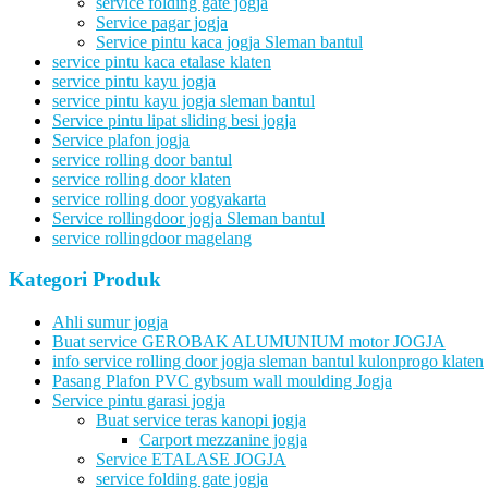
service folding gate jogja
Service pagar jogja
Service pintu kaca jogja Sleman bantul
service pintu kaca etalase klaten
service pintu kayu jogja
service pintu kayu jogja sleman bantul
Service pintu lipat sliding besi jogja
Service plafon jogja
service rolling door bantul
service rolling door klaten
service rolling door yogyakarta
Service rollingdoor jogja Sleman bantul
service rollingdoor magelang
Kategori Produk
Ahli sumur jogja
Buat service GEROBAK ALUMUNIUM motor JOGJA
info service rolling door jogja sleman bantul kulonprogo klaten
Pasang Plafon PVC gybsum wall moulding Jogja
Service pintu garasi jogja
Buat service teras kanopi jogja
Carport mezzanine jogja
Service ETALASE JOGJA
service folding gate jogja