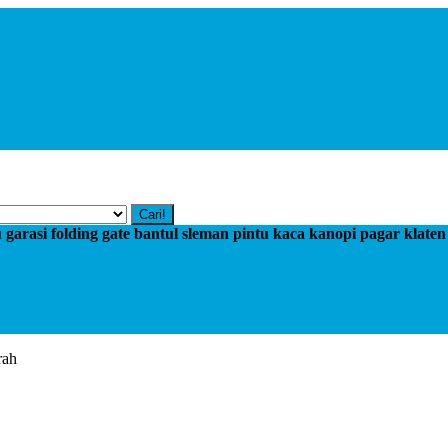
Cari!
tu garasi folding gate bantul sleman pintu kaca kanopi pagar klate
rah