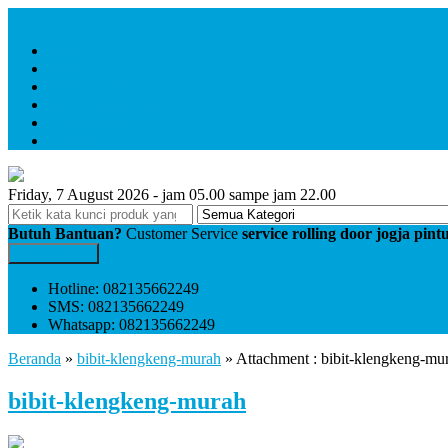
Menu Utama
Home
Profile
service folding gate
service rolling door
Pembayaran
Kontak
Friday, 7 August 2026 - jam 05.00 sampe jam 22.00
Butuh Bantuan?
Customer Service
service rolling door jogja pin
Kontak Kami
Hotline: 082135662249
SMS: 082135662249
Whatsapp: 082135662249
Beranda
»
bibit-klengkeng-murah
» Attachment : bibit-klengkeng-mu
bibit-klengkeng-murah