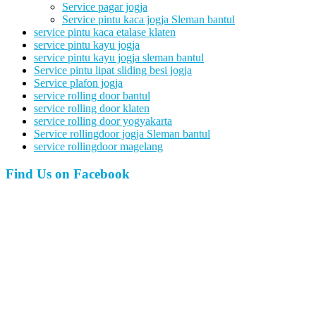
Service pagar jogja
Service pintu kaca jogja Sleman bantul
service pintu kaca etalase klaten
service pintu kayu jogja
service pintu kayu jogja sleman bantul
Service pintu lipat sliding besi jogja
Service plafon jogja
service rolling door bantul
service rolling door klaten
service rolling door yogyakarta
Service rollingdoor jogja Sleman bantul
service rollingdoor magelang
Find Us on Facebook