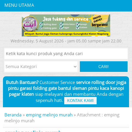
MENU UTAMA
Wednesday, 5 August 2026 - jam 05.00 sampe jam 22.00
CARI!
Butuh Bantuan?
Customer Service
service rolling door jogja
pintu garasi folding gate bantul sleman pintu kaca kanopi
pagar klaten
siap melayani dan membantu Anda dengan
sepenuh hati.
KONTAK KAMI
Beranda
»
emping melinjo murah
» Attachment : emping
melinjo murah