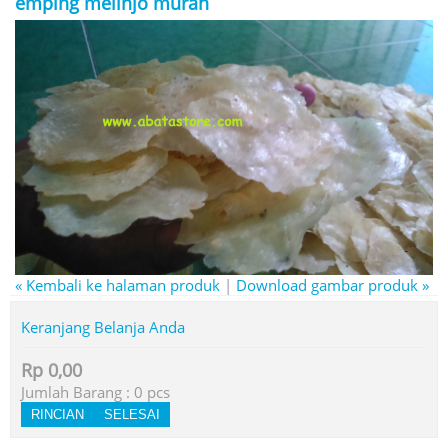
emping melinjo murah
« Kembali ke halaman produk
|
Download gambar produk »
Keranjang Belanja Anda
Rp 0,00
Jumlah Barang :
0
pcs
RINCIAN
SELESAI