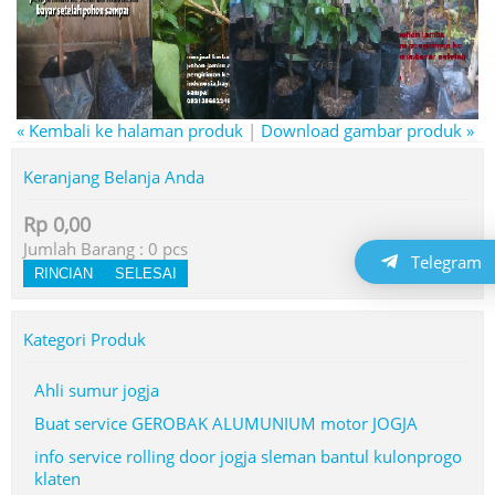
« Kembali ke halaman produk
|
Download gambar produk »
Keranjang Belanja Anda
Rp 0,00
Jumlah Barang :
0
pcs
Telegram
RINCIAN
SELESAI
Kategori Produk
Ahli sumur jogja
Buat service GEROBAK ALUMUNIUM motor JOGJA
info service rolling door jogja sleman bantul kulonprogo
klaten