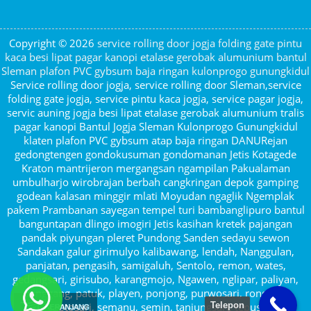
Copyright © 2026
service rolling door jogja folding gate pintu
kaca besi lipat pagar kanopi etalase gerobak alumunium bantul
Sleman plafon PVC gybsum baja ringan kulonprogo gunungkidul
Service rolling door jogja, service rolling door Sleman,service
folding gate jogja, service pintu kaca jogja, service pagar jogja,
servic auning jogja besi lipat etalase gerobak alumunium tralis
pagar kanopi Bantul Jogja Sleman Kulonprogo Gunungkidul
klaten plafon PVC gybsum atap baja ringan DANURejan
gedongtengen gondokusuman gondomanan Jetis Kotagede
Kraton mantrijeron mergangsan ngampilan Pakualaman
umbulharjo wirobrajan berbah cangkringan depok gamping
godean kalasan minggir mlati Moyudan ngaglik Ngemplak
pakem Prambanan sayegan tempel turi bambanglipuro bantul
banguntapan dlingo imogiri Jetis kasihan kretek pajangan
pandak piyungan pleret Pundong Sanden sedayu sewon
Sandakan galur girimulyo kalibawang, lendah, Nanggulan,
panjatan, pengasih, samigaluh, Sentolo, remon, wates,
gedangsari, girisubo, karangmojo, Ngawen, nglipar, paliyan,
panggang, patuk, playen, ponjong, purwosari, rongkop,
Telepon
saptosari, semanu, semin, tanjungsari, tepus,