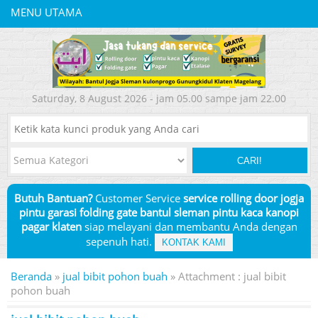
MENU UTAMA
Saturday, 8 August 2026 - jam 05.00 sampe jam 22.00
CARI!
Butuh Bantuan?
Customer Service
service rolling door jogja
pintu garasi folding gate bantul sleman pintu kaca kanopi
pagar klaten
siap melayani dan membantu Anda dengan
sepenuh hati.
KONTAK KAMI
Beranda
»
jual bibit pohon buah
» Attachment : jual bibit
pohon buah