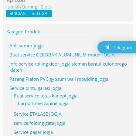
Rp 0,00
Jumlah Barang :
0
pcs
RINCIAN
SELESAI
Kategori Produk
Ahli sumur jogja
Telegram
Buat service GEROBAK ALUMUNIUM motor JOGJA
info service rolling door jogja sleman bantul kulonprogo
klaten
Pasang Plafon PVC gybsum wall moulding Jogja
Service pintu garasi jogja
Buat service teras kanopi jogja
Carport mezzanine jogja
Service ETALASE JOGJA
service folding gate jogja
Service pagar jogja