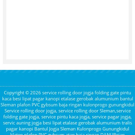
Copyright © 2026
service rolling door jogja folding gate pintu
kaca besi lipat pagar kanopi etalase gerobak alumunium bantul
Sleman plafon PVC gybsum baja ringan kulonprogo gunungkidul
Service rolling door jogja, service rolling door Sleman,service
folding gate jogja, service pintu kaca jogja, service pagar jogja,
servic auning jogja besi lipat etalase gerobak alumunium tralis
pagar kanopi Bantul Jogja Sleman Kulonprogo Gunungkidul
klaten plafon PVC gybsum atap baja ringan DANURejan