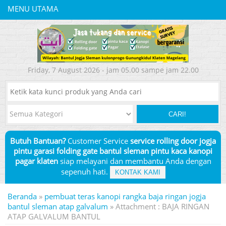
MENU UTAMA
Friday, 7 August 2026 - jam 05.00 sampe jam 22.00
CARI!
Butuh Bantuan?
Customer Service
service rolling door jogja
pintu garasi folding gate bantul sleman pintu kaca kanopi
pagar klaten
siap melayani dan membantu Anda dengan
sepenuh hati.
KONTAK KAMI
Beranda
»
pembuat teras kanopi rangka baja ringan jogja
bantul sleman atap galvalum
» Attachment : BAJA RINGAN
ATAP GALVALUM BANTUL