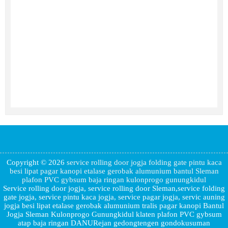
Copyright © 2026
service rolling door jogja folding gate pintu kaca
besi lipat pagar kanopi etalase gerobak alumunium bantul Sleman
plafon PVC gybsum baja ringan kulonprogo gunungkidul
Service rolling door jogja, service rolling door Sleman,service folding
gate jogja, service pintu kaca jogja, service pagar jogja, servic auning
jogja besi lipat etalase gerobak alumunium tralis pagar kanopi Bantul
Jogja Sleman Kulonprogo Gunungkidul klaten plafon PVC gybsum
atap baja ringan DANURejan gedongtengen gondokusuman