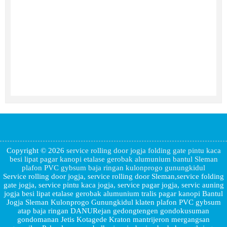
Copyright © 2026
service rolling door jogja folding gate pintu kaca
besi lipat pagar kanopi etalase gerobak alumunium bantul Sleman
plafon PVC gybsum baja ringan kulonprogo gunungkidul
Service rolling door jogja, service rolling door Sleman,service folding
gate jogja, service pintu kaca jogja, service pagar jogja, servic auning
jogja besi lipat etalase gerobak alumunium tralis pagar kanopi Bantul
Jogja Sleman Kulonprogo Gunungkidul klaten plafon PVC gybsum
atap baja ringan DANURejan gedongtengen gondokusuman
gondomanan Jetis Kotagede Kraton mantrijeron mergangsan