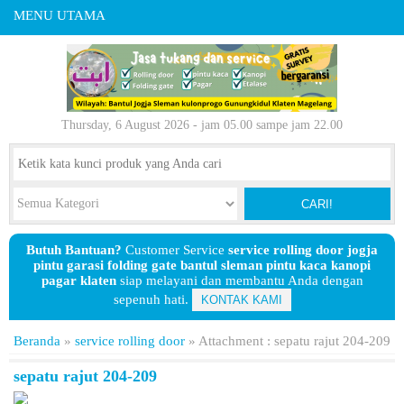
MENU UTAMA
Thursday, 6 August 2026 - jam 05.00 sampe jam 22.00
CARI!
Butuh Bantuan?
Customer Service
service rolling door jogja
pintu garasi folding gate bantul sleman pintu kaca kanopi
pagar klaten
siap melayani dan membantu Anda dengan
sepenuh hati.
KONTAK KAMI
Beranda
»
service rolling door
» Attachment : sepatu rajut 204-209
sepatu rajut 204-209