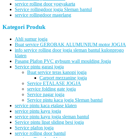
service rolling door yogyakarta
Service rollingdoor jogja Sleman bantul
service rollingdoor magelang
Kategori Produk
Ahli sumur jogja
Buat service GEROBAK ALUMUNIUM motor JOGJA
info service rolling door jogja sleman bantul kulonprogo
klaten
Pasang Plafon PVC gybsum wall moulding Jogja
Service pintu garasi jogja
Buat service teras kanopi jogja
Carport mezzanine jogja
Service ETALASE JOGJA
service folding gate jogja
Service pagar jogja
Service pintu kaca jogja Sleman bantul
service pintu kaca etalase klaten
service pintu kayu jogja
service pintu kayu jogja sleman bantul
Service pintu lipat sliding besi jogja
Service plafon jogja
service rolling door bantul