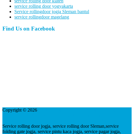
service rolling door klaten
service rolling door yogyakarta
Service rollingdoor jogja Sleman bantul
service rollingdoor magelang
Find Us on Facebook
Copyright © 2026
service rolling door jogja folding gate pintu kaca
besi lipat pagar kanopi etalase gerobak alumunium bantul Sleman
plafon PVC gybsum baja ringan kulonprogo gunungkidul
Service rolling door jogja, service rolling door Sleman,service
folding gate jogja, service pintu kaca jogja, service pagar jogja,