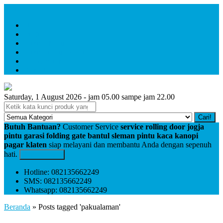
Menu Utama
Home
Profile
service folding gate
service rolling door
Pembayaran
Kontak
Saturday, 1 August 2026 - jam 05.00 sampe jam 22.00
Cari!
Butuh Bantuan?
Customer Service
service rolling door jogja
pintu garasi folding gate bantul sleman pintu kaca kanopi
pagar klaten
siap melayani dan membantu Anda dengan sepenuh
hati.
Kontak Kami
Hotline: 082135662249
SMS: 082135662249
Whatsapp: 082135662249
Beranda
»
Posts tagged 'pakualaman'