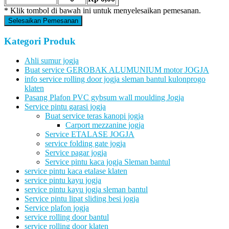
* Klik tombol di bawah ini untuk menyelesaikan pemesanan.
Selesaikan Pemesanan
Kategori Produk
Ahli sumur jogja
Buat service GEROBAK ALUMUNIUM motor JOGJA
info service rolling door jogja sleman bantul kulonprogo
klaten
Pasang Plafon PVC gybsum wall moulding Jogja
Service pintu garasi jogja
Buat service teras kanopi jogja
Carport mezzanine jogja
Service ETALASE JOGJA
service folding gate jogja
Service pagar jogja
Service pintu kaca jogja Sleman bantul
service pintu kaca etalase klaten
service pintu kayu jogja
service pintu kayu jogja sleman bantul
Service pintu lipat sliding besi jogja
Service plafon jogja
service rolling door bantul
service rolling door klaten