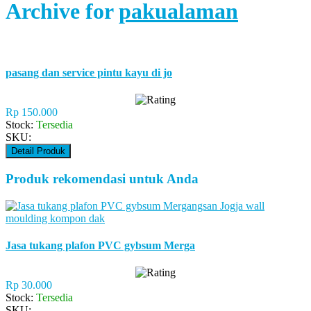
Archive for
pakualaman
pasang dan service pintu kayu di jo
Rp 150.000
Stock:
Tersedia
SKU:
Detail Produk
Produk rekomendasi untuk Anda
Jasa tukang plafon PVC gybsum Merga
Rp 30.000
Stock:
Tersedia
SKU: