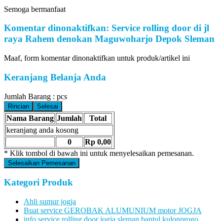
Semoga bermanfaat
Komentar dinonaktifkan: Service rolling door di jl
raya Rahem denokan Maguwoharjo Depok Sleman
Maaf, form komentar dinonaktifkan untuk produk/artikel ini
Keranjang Belanja Anda
Jumlah Barang :
pcs
Rincian
Selesai
Nama Barang
Jumlah
Total
keranjang anda kosong
0
Rp 0,00
* Klik tombol di bawah ini untuk menyelesaikan pemesanan.
Selesaikan Pemesanan
Kategori Produk
Ahli sumur jogja
Buat service GEROBAK ALUMUNIUM motor JOGJA
info service rolling door jogja sleman bantul kulonprogo