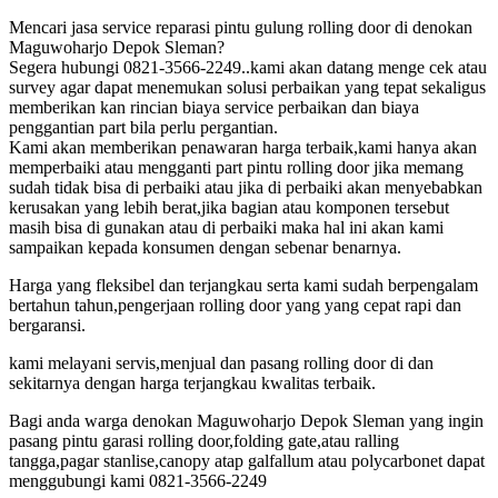
Mencari jasa service reparasi pintu gulung rolling door di denokan
Maguwoharjo Depok Sleman?
Segera hubungi 0821-3566-2249..kami akan datang menge cek atau
survey agar dapat menemukan solusi perbaikan yang tepat sekaligus
memberikan kan rincian biaya service perbaikan dan biaya
penggantian part bila perlu pergantian.
Kami akan memberikan penawaran harga terbaik,kami hanya akan
memperbaiki atau mengganti part pintu rolling door jika memang
sudah tidak bisa di perbaiki atau jika di perbaiki akan menyebabkan
kerusakan yang lebih berat,jika bagian atau komponen tersebut
masih bisa di gunakan atau di perbaiki maka hal ini akan kami
sampaikan kepada konsumen dengan sebenar benarnya.
Harga yang fleksibel dan terjangkau serta kami sudah berpengalam
bertahun tahun,pengerjaan rolling door yang yang cepat rapi dan
bergaransi.
kami melayani servis,menjual dan pasang rolling door di dan
sekitarnya dengan harga terjangkau kwalitas terbaik.
Bagi anda warga denokan Maguwoharjo Depok Sleman yang ingin
pasang pintu garasi rolling door,folding gate,atau ralling
tangga,pagar stanlise,canopy atap galfallum atau polycarbonet dapat
menggubungi kami 0821-3566-2249