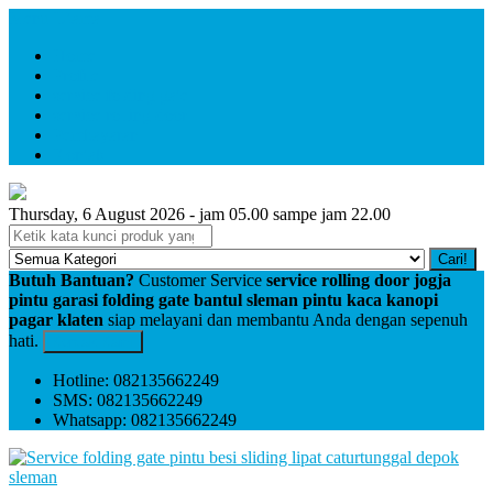
Menu Utama
Home
Profile
service folding gate
service rolling door
Pembayaran
Kontak
Thursday, 6 August 2026 - jam 05.00 sampe jam 22.00
Cari!
Butuh Bantuan?
Customer Service
service rolling door jogja
pintu garasi folding gate bantul sleman pintu kaca kanopi
pagar klaten
siap melayani dan membantu Anda dengan sepenuh
hati.
Kontak Kami
Hotline: 082135662249
SMS: 082135662249
Whatsapp: 082135662249