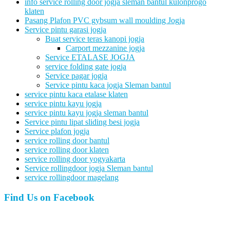
info service rolling door jogja sleman bantul kulonprogo
klaten
Pasang Plafon PVC gybsum wall moulding Jogja
Service pintu garasi jogja
Buat service teras kanopi jogja
Carport mezzanine jogja
Service ETALASE JOGJA
service folding gate jogja
Service pagar jogja
Service pintu kaca jogja Sleman bantul
service pintu kaca etalase klaten
service pintu kayu jogja
service pintu kayu jogja sleman bantul
Service pintu lipat sliding besi jogja
Service plafon jogja
service rolling door bantul
service rolling door klaten
service rolling door yogyakarta
Service rollingdoor jogja Sleman bantul
service rollingdoor magelang
Find Us on Facebook