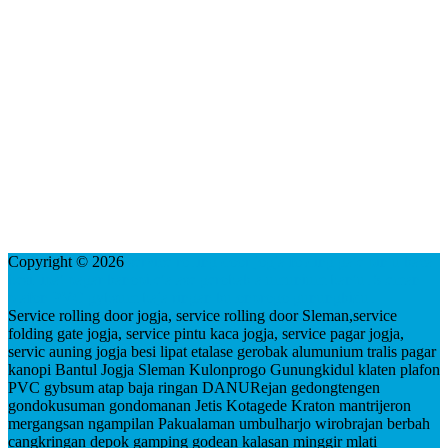
Copyright © 2026
service rolling door jogja folding gate pintu kaca
besi lipat pagar kanopi etalase gerobak alumunium bantul Sleman
plafon PVC gybsum baja ringan kulonprogo gunungkidul
Service rolling door jogja, service rolling door Sleman,service
folding gate jogja, service pintu kaca jogja, service pagar jogja,
servic auning jogja besi lipat etalase gerobak alumunium tralis pagar
kanopi Bantul Jogja Sleman Kulonprogo Gunungkidul klaten plafon
PVC gybsum atap baja ringan DANURejan gedongtengen
gondokusuman gondomanan Jetis Kotagede Kraton mantrijeron
mergangsan ngampilan Pakualaman umbulharjo wirobrajan berbah
cangkringan depok gamping godean kalasan minggir mlati