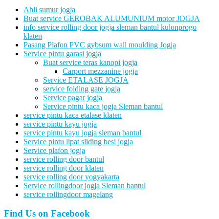
Ahli sumur jogja
Buat service GEROBAK ALUMUNIUM motor JOGJA
info service rolling door jogja sleman bantul kulonprogo
klaten
Pasang Plafon PVC gybsum wall moulding Jogja
Service pintu garasi jogja
Buat service teras kanopi jogja
Carport mezzanine jogja
Service ETALASE JOGJA
service folding gate jogja
Service pagar jogja
Service pintu kaca jogja Sleman bantul
service pintu kaca etalase klaten
service pintu kayu jogja
service pintu kayu jogja sleman bantul
Service pintu lipat sliding besi jogja
Service plafon jogja
service rolling door bantul
service rolling door klaten
service rolling door yogyakarta
Service rollingdoor jogja Sleman bantul
service rollingdoor magelang
Find Us on Facebook