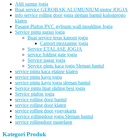
Ahli sumur jogja
Buat service GEROBAK ALUMUNIUM motor JOGJA
info service rolling door jogja sleman bantul kulonprogo
klaten
Pasang Plafon PVC gybsum wall moulding Jogja
Service pintu garasi jogja
Buat service teras kanopi jogja
Carport mezzanine jogja
Service ETALASE JOGJA
service folding gate jogja
Service pagar jogja
Service pintu kaca jogja Sleman bantul
service pintu kaca etalase klaten
service pintu kayu jogja
service pintu kayu jogja sleman bantul
Service pintu lipat sliding besi jogja
Service plafon jogja
service rolling door bantul
service rolling door klaten
service rolling door yogyakarta
Service rollingdoor jogja Sleman bantul
service rollingdoor magelang
Kategori Produk