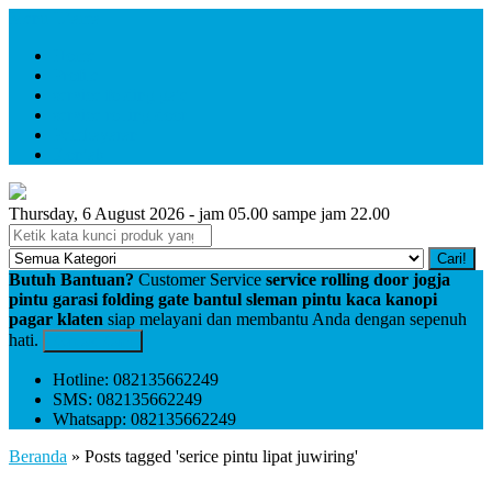
Menu Utama
Home
Profile
service folding gate
service rolling door
Pembayaran
Kontak
Thursday, 6 August 2026 - jam 05.00 sampe jam 22.00
Cari!
Butuh Bantuan?
Customer Service
service rolling door jogja
pintu garasi folding gate bantul sleman pintu kaca kanopi
pagar klaten
siap melayani dan membantu Anda dengan sepenuh
hati.
Kontak Kami
Hotline: 082135662249
SMS: 082135662249
Whatsapp: 082135662249
Beranda
»
Posts tagged 'serice pintu lipat juwiring'