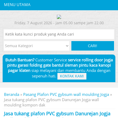
MENU UTAMA
Friday, 7 August 2026 - jam 05.00 sampe jam 22.00
CARI!
Butuh Bantuan?
Customer Service
service rolling door jogja
pintu garasi folding gate bantul sleman pintu kaca kanopi
pagar klaten
siap melayani dan membantu Anda dengan
sepenuh hati.
KONTAK KAMI
Beranda
»
Pasang Plafon PVC gybsum wall moulding Jogja
»
Jasa tukang plafon PVC gybsum Danurejan Jogja wall
moulding kompon dak
Jasa tukang plafon PVC gybsum Danurejan Jogja