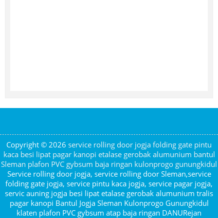
Copyright © 2026
service rolling door jogja folding gate pintu
kaca besi lipat pagar kanopi etalase gerobak alumunium bantul
Sleman plafon PVC gybsum baja ringan kulonprogo gunungkidul
Service rolling door jogja, service rolling door Sleman,service
folding gate jogja, service pintu kaca jogja, service pagar jogja,
servic auning jogja besi lipat etalase gerobak alumunium tralis
pagar kanopi Bantul Jogja Sleman Kulonprogo Gunungkidul
klaten plafon PVC gybsum atap baja ringan DANURejan