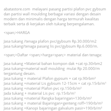
abatastore.com melayani pasang partisi plafon pvc gybsum
dan partisi wall moulding berbagai variasi dengan desain
modern dan minimalis dengan harga termurah kwalitas
terbaik serta di kerjakan oleh tukang berpengalaman.
<span;>HARGA
Jasa tukang /tenaga plafon pvc/gybsum Rp.30.000/m2
Jasa tukang/tenaga pasang lis pvc/gybsum Rp.6.000/m.
<span;>Daftar <span;>harga<span;> material dan tenaga:
Jasa tukang +Material bahan kompon dak +cat rp.30rbm2
Jasa tukang+material wall moulding mulai Rp 20.000/m
tergantung desain.
Jasa tukang + material Plafon gypsum + cat rp.90rbm²
Jasa tukang +material Lis gybsum 12-15cm + cat rp.15rb/m¹
Jasa tukang +material Plafon pvc rp.150rb/m²
Jada tukang + material Lis pvc rp.15rb/m¹
Jasa tukang +material Rangka bajaringan=130rb/m²
Jasa tukang + material Bajaringan+genteng roff=190rb/m²
Jasa tukang +Kanopi bajaringan galvalum pasir=190rb/m²