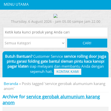
MENU UTAMA
Thursday, 6 August 2026 - jam 05.00 sampe jam 22.00
CARI!
Butuh Bantuan?
Customer Service
service rolling door jogja
pintu garasi folding gate bantul sleman pintu kaca kanopi
pagar klaten
siap melayani dan membantu Anda dengan
sepenuh hati.
KONTAK KAMI
Beranda
»
Posts tagged 'service gerobak alumunium karang
anom'
Archive for
service gerobak alumunium karang
anom