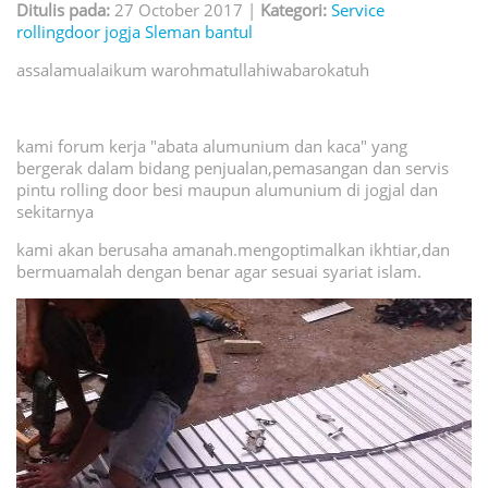
Ditulis pada:
27 October 2017 |
Kategori:
Service
rollingdoor jogja Sleman bantul
assalamualaikum warohmatullahiwabarokatuh
kami forum kerja "abata alumunium dan kaca" yang
bergerak dalam bidang penjualan,pemasangan dan servis
pintu rolling door besi maupun alumunium di jogjal dan
sekitarnya
kami akan berusaha amanah.mengoptimalkan ikhtiar,dan
bermuamalah dengan benar agar sesuai syariat islam.