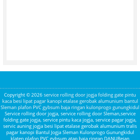
Copyright © 2026
service rolling door jogja folding gate pintu
kaca besi lipat pagar kanopi etalase gerobak alumunium bantul
Sleman plafon PVC gybsum baja ringan kulonprogo gunungkidul
Service rolling door jogja, service rolling door Sleman,service
folding gate jogja, service pintu kaca jogja, service pagar jogja,
servic auning jogja besi lipat etalase gerobak alumunium tralis
pagar kanopi Bantul Jogja Sleman Kulonprogo Gunungkidul
klaten plafon PVC gybsum atap baja ringan DANURejan