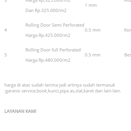
3
Harga Rp.325.000/m2
Al
1 mm
Dan Rp.325.000/m2
Rolling Door Semi Perforated
4
0.5 mm
Kom
Harga Rp.425.000/m2
Rolling Door full Perforated
5
0.5 mm
Bes
Harga Rp.480.000/m2
harga di atas sudah terima jadi artinya sudah termasuk
:garansi service,book,kunci,pipa as,slat,karet dan lain-lain.
LAYANAN KAMI