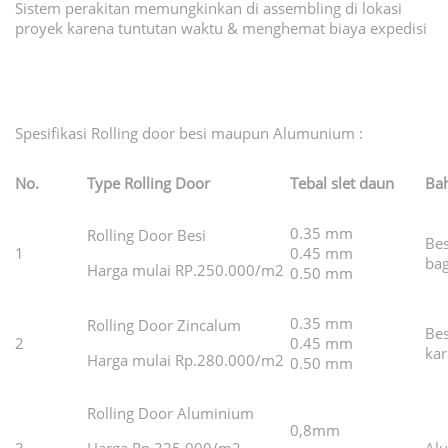
Sistem perakitan memungkinkan di assembling di lokasi
proyek karena tuntutan waktu & menghemat biaya expedisi
Spesifikasi Rolling door besi maupun Alumunium :
No.
Type Rolling Door
Tebal slet daun
Bah
0.35 mm
Rolling Door Besi
Bes
1
0.45 mm
bag
Harga mulai RP.250.000/m2
0.50 mm
0.35 mm
Rolling Door Zincalum
Bes
2
0.45 mm
kar
Harga mulai Rp.280.000/m2
0.50 mm
Rolling Door Aluminium
0,8mm