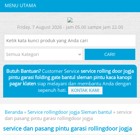
MENU UTAMA
Friday, 7 August 2026 - jam 05.00 sampe jam 22.00
CARI!
Butuh Bantuan?
Customer Service
service rolling door jogja
pintu garasi folding gate bantul sleman pintu kaca kanopi
pagar klaten
siap melayani dan membantu Anda dengan
sepenuh hati.
KONTAK KAMI
Beranda
»
Service rollingdoor jogja Sleman bantul
» service
dan pasang pintu garasi rollingdoor jogja
service dan pasang pintu garasi rollingdoor jogja