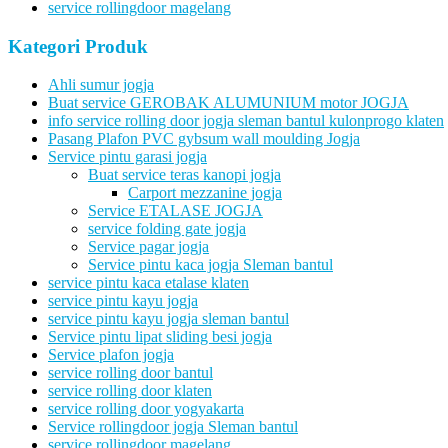
service rollingdoor magelang
Kategori Produk
Ahli sumur jogja
Buat service GEROBAK ALUMUNIUM motor JOGJA
info service rolling door jogja sleman bantul kulonprogo klaten
Pasang Plafon PVC gybsum wall moulding Jogja
Service pintu garasi jogja
Buat service teras kanopi jogja
Carport mezzanine jogja
Service ETALASE JOGJA
service folding gate jogja
Service pagar jogja
Service pintu kaca jogja Sleman bantul
service pintu kaca etalase klaten
service pintu kayu jogja
service pintu kayu jogja sleman bantul
Service pintu lipat sliding besi jogja
Service plafon jogja
service rolling door bantul
service rolling door klaten
service rolling door yogyakarta
Service rollingdoor jogja Sleman bantul
service rollingdoor magelang