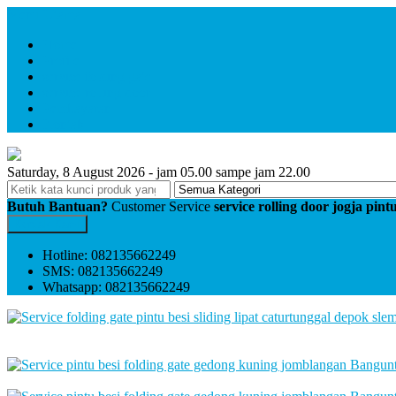
Menu Utama
Home
Profile
service folding gate
service rolling door
Pembayaran
Kontak
Saturday, 8 August 2026 - jam 05.00 sampe jam 22.00
Butuh Bantuan?
Customer Service
service rolling door jogja pin
Kontak Kami
Hotline: 082135662249
SMS: 082135662249
Whatsapp: 082135662249