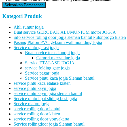
Selesaikan Pemesanan
Kategori Produk
Ahli sumur jogja
Buat service GEROBAK ALUMUNIUM motor JOGJA
info service rolling door jogja sleman bantul kulonprogo klaten
Pasang Plafon PVC gybsum wall moulding Jogja
Service pintu garasi jogja
Buat service teras kanopi jogja
Carport mezzanine jogja
Service ETALASE JOGJA
service folding gate jogja
Service pagar jogja
Service pintu kaca jogja Sleman bantul
service pintu kaca etalase klaten
service pintu kayu jogja
service pintu kayu jogja sleman bantul
Service pintu lipat sliding besi jogja
Service plafon jogja
service rolling door bantul
service rolling door klaten
service rolling door yogyakarta
Service rollingdoor jogja Sleman bantul