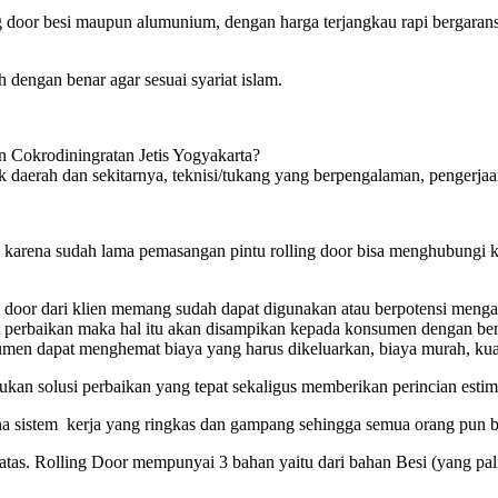
 door besi maupun alumunium, dengan harga terjangkau rapi bergarans
dengan benar agar sesuai syariat islam.
n Cokrodiningratan Jetis Yogyakarta?
k daerah dan sekitarnya, teknisi/tukang yang berpengalaman, pengerjaa
ak karena sudah lama pemasangan pintu rolling door bisa menghubungi k
or dari klien memang sudah dapat digunakan atau berpotensi mengakiba
t perbaikan maka hal itu akan disampikan kepada konsumen dengan ben
umen dapat menghemat biaya yang harus dikeluarkan, biaya murah, kual
n solusi perbaikan yang tepat sekaligus memberikan perincian estima
a sistem kerja yang ringkas dan gampang sehingga semua orang pun b
e atas. Rolling Door mempunyai 3 bahan yaitu dari bahan Besi (yang p