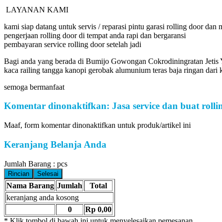
LAYANAN KAMI
kami siap datang untuk servis / reparasi pintu garasi rolling door dan
pengerjaan rolling door di tempat anda rapi dan bergaransi
pembayaran service rolling door setelah jadi
Bagi anda yang berada di Bumijo Gowongan Cokrodiningratan Jetis Yog
kaca railing tangga kanopi gerobak alumunium teras baja ringan dar
semoga bermanfaat
Komentar dinonaktifkan: Jasa service dan buat rollin
Maaf, form komentar dinonaktifkan untuk produk/artikel ini
Keranjang Belanja Anda
Jumlah Barang :
pcs
Rincian
Selesai
Nama Barang
Jumlah
Total
keranjang anda kosong
0
Rp 0,00
* Klik tombol di bawah ini untuk menyelesaikan pemesanan.