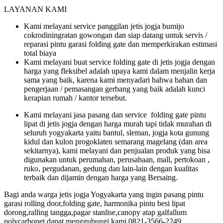
LAYANAN KAMI
Kami melayani service panggilan jetis jogja bumijo
cokrodiningratan gowongan dan siap datang untuk servis /
reparasi pintu garasi folding gate dan memperkirakan estimasi
total biaya
Kami melayani buat service folding gate di jetis jogja dengan
harga yang fleksibel adalah upaya kami dalam menjalin kerja
sama yang baik, karena kami menyadari bahwa bahan dan
pengerjaan / pemasangan gerbang yang baik adalah kunci
kerapian rumah / kantor tersebut.
Kami melayani jasa pasang dan service folding gate pintu
lipat di jetis jogja dengan harga murah tapi tidak murahan di
seluruh yogyakarta yaitu bantul, sleman, jogja kota gunung
kidul dan kulon progoklaten semarang magelang (dan area
sekitarnya), kami melayani dan penjualan produk yang bisa
digunakan untuk perumahan, perusahaan, mall, pertokoan ,
ruko, pergudanan, gedung dan lain-lain dengan kualitas
terbaik dan dijamin dengan harga yang Bersaing.
Bagi anda warga jetis jogja Yogyakarta yang ingin pasang pintu
garasi rolling door,folding gate, harmonika pintu besi lipat
dorong,ralling tangga,pagar stanlise,canopy atap galfallum
polycarbonet dapat menggubungi kami 0821-3566-2249