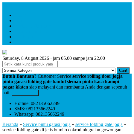
Menu Utama
Home
Profile
service folding gate
service rolling door
Pembayaran
Kontak
Saturday, 8 August 2026 - jam 05.00 sampe jam 22.00
Cari!
Butuh Bantuan?
Customer Service
service rolling door jogja
pintu garasi folding gate bantul sleman pintu kaca kanopi
pagar klaten
siap melayani dan membantu Anda dengan sepenuh
hati.
Kontak Kami
Hotline: 082135662249
SMS: 082135662249
Whatsapp: 082135662249
Beranda
»
Service pintu garasi jogja
»
service folding gate jogja
»
service folding gate di jetis bumijo cokrodiningratan gowongan