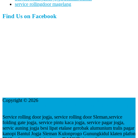
service rollingdoor magelang
Find Us on Facebook
Copyright © 2026
service rolling door jogja folding gate pintu kaca
besi lipat pagar kanopi etalase gerobak alumunium bantul Sleman
plafon PVC gybsum baja ringan kulonprogo gunungkidul
Service rolling door jogja, service rolling door Sleman,service
folding gate jogja, service pintu kaca jogja, service pagar jogja,
servic auning jogja besi lipat etalase gerobak alumunium tralis pagar
kanopi Bantul Jogja Sleman Kulonprogo Gunungkidul klaten plafon