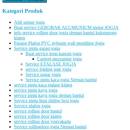
Kategori Produk
Ahli sumur jogja
Buat service GEROBAK ALUMUNIUM motor JOGJA
info service rolling door jogja sleman bantul kulonprogo
klaten
Pasang Plafon PVC gybsum wall moulding Jogja
Service pintu garasi jogja
Buat service teras kanopi jogja
Carport mezzanine jogja
Service ETALASE JOGJA
service folding gate jogja
Service pagar jogja
Service pintu kaca jogja Sleman bantul
service pintu kaca etalase klaten
service pintu kayu jogja
service pintu kayu jogja sleman bantul
Service pintu lipat sliding besi jogja
Service plafon jogja
service rolling door bantul
service rolling door klaten
service rolling door yogyakarta
Service rollingdoor jogja Sleman bantul