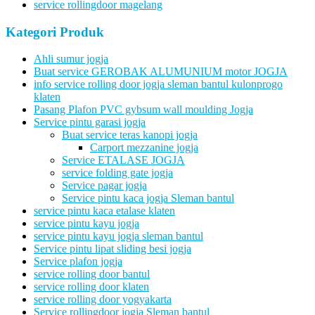
service rollingdoor magelang
Kategori Produk
Ahli sumur jogja
Buat service GEROBAK ALUMUNIUM motor JOGJA
info service rolling door jogja sleman bantul kulonprogo
klaten
Pasang Plafon PVC gybsum wall moulding Jogja
Service pintu garasi jogja
Buat service teras kanopi jogja
Carport mezzanine jogja
Service ETALASE JOGJA
service folding gate jogja
Service pagar jogja
Service pintu kaca jogja Sleman bantul
service pintu kaca etalase klaten
service pintu kayu jogja
service pintu kayu jogja sleman bantul
Service pintu lipat sliding besi jogja
Service plafon jogja
service rolling door bantul
service rolling door klaten
service rolling door yogyakarta
Service rollingdoor jogja Sleman bantul