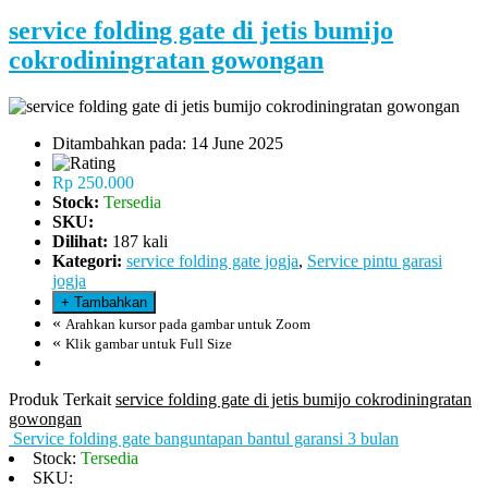
service folding gate di jetis bumijo
cokrodiningratan gowongan
Ditambahkan pada: 14 June 2025
Rp 250.000
Stock:
Tersedia
SKU:
Dilihat:
187 kali
Kategori:
service folding gate jogja
,
Service pintu garasi
jogja
«
Arahkan kursor pada gambar untuk Zoom
«
Klik gambar untuk Full Size
Produk Terkait
service folding gate di jetis bumijo cokrodiningratan
gowongan
Service folding gate banguntapan bantul garansi 3 bulan
Stock:
Tersedia
SKU: