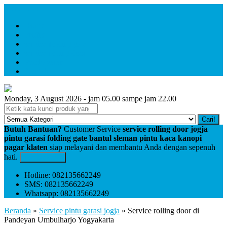
Menu Utama
Home
Profile
service folding gate
service rolling door
Pembayaran
Kontak
Monday, 3 August 2026 - jam 05.00 sampe jam 22.00
Cari!
Butuh Bantuan?
Customer Service
service rolling door jogja
pintu garasi folding gate bantul sleman pintu kaca kanopi
pagar klaten
siap melayani dan membantu Anda dengan sepenuh
hati.
Kontak Kami
Hotline: 082135662249
SMS: 082135662249
Whatsapp: 082135662249
Beranda
»
Service pintu garasi jogja
»
Service rolling door di
Pandeyan Umbulharjo Yogyakarta