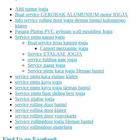
Ahli sumur jogja
Buat service GEROBAK ALUMUNIUM motor JOGJA
info service rolling door jogja sleman bantul kulonprogo
klaten
Pasang Plafon PVC gybsum wall moulding Jogja
Service pintu garasi jogja
Buat service teras kanopi jogja
Carport mezzanine jogja
Service ETALASE JOGJA
service folding gate jogja
Service pagar jogja
Service pintu kaca jogja Sleman bantul
service pintu kaca etalase klaten
service pintu kayu jogja
service pintu kayu jogja sleman bantul
Service pintu lipat sliding besi jogja
Service plafon jogja
service rolling door bantul
service rolling door klaten
service rolling door yogyakarta
Service rollingdoor jogja Sleman bantul
service rollingdoor magelang
Find Us on Facebook