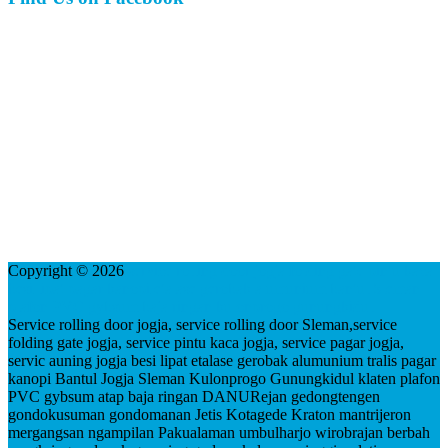
Copyright © 2026
service rolling door jogja folding gate pintu kaca
besi lipat pagar kanopi etalase gerobak alumunium bantul Sleman
plafon PVC gybsum baja ringan kulonprogo gunungkidul
Service rolling door jogja, service rolling door Sleman,service
folding gate jogja, service pintu kaca jogja, service pagar jogja,
servic auning jogja besi lipat etalase gerobak alumunium tralis pagar
kanopi Bantul Jogja Sleman Kulonprogo Gunungkidul klaten plafon
PVC gybsum atap baja ringan DANURejan gedongtengen
gondokusuman gondomanan Jetis Kotagede Kraton mantrijeron
mergangsan ngampilan Pakualaman umbulharjo wirobrajan berbah