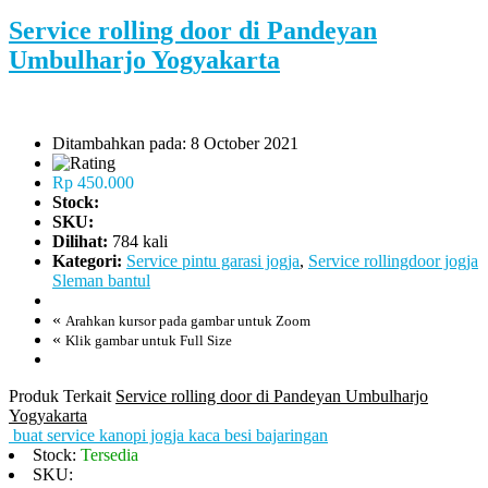
Service rolling door di Pandeyan
Umbulharjo Yogyakarta
Ditambahkan pada: 8 October 2021
Rp 450.000
Stock:
SKU:
Dilihat:
784 kali
Kategori:
Service pintu garasi jogja
,
Service rollingdoor jogja
Sleman bantul
«
Arahkan kursor pada gambar untuk Zoom
«
Klik gambar untuk Full Size
Produk Terkait
Service rolling door di Pandeyan Umbulharjo
Yogyakarta
buat service kanopi jogja kaca besi bajaringan
Stock:
Tersedia
SKU: