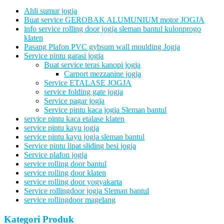
Ahli sumur jogja
Buat service GEROBAK ALUMUNIUM motor JOGJA
info service rolling door jogja sleman bantul kulonprogo
klaten
Pasang Plafon PVC gybsum wall moulding Jogja
Service pintu garasi jogja
Buat service teras kanopi jogja
Carport mezzanine jogja
Service ETALASE JOGJA
service folding gate jogja
Service pagar jogja
Service pintu kaca jogja Sleman bantul
service pintu kaca etalase klaten
service pintu kayu jogja
service pintu kayu jogja sleman bantul
Service pintu lipat sliding besi jogja
Service plafon jogja
service rolling door bantul
service rolling door klaten
service rolling door yogyakarta
Service rollingdoor jogja Sleman bantul
service rollingdoor magelang
Kategori Produk