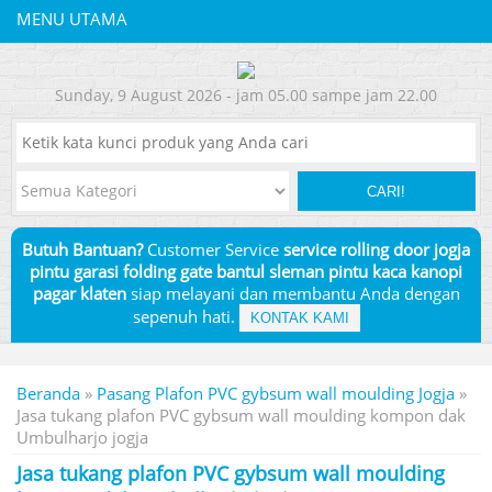
MENU UTAMA
Sunday, 9 August 2026 - jam 05.00 sampe jam 22.00
CARI!
Butuh Bantuan?
Customer Service
service rolling door jogja
pintu garasi folding gate bantul sleman pintu kaca kanopi
pagar klaten
siap melayani dan membantu Anda dengan
sepenuh hati.
KONTAK KAMI
Beranda
»
Pasang Plafon PVC gybsum wall moulding Jogja
»
Jasa tukang plafon PVC gybsum wall moulding kompon dak
Umbulharjo jogja
Jasa tukang plafon PVC gybsum wall moulding