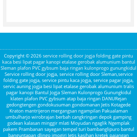
Copyright © 2026
service rolling door jogja folding gate pintu
kaca besi lipat pagar kanopi etalase gerobak alumunium bantul
Sleman plafon PVC gybsum baja ringan kulonprogo gunungkidul
Service rolling door jogja, service rolling door Sleman,service
folding gate jogja, service pintu kaca jogja, service pagar jogja,
servic auning jogja besi lipat etalase gerobak alumunium tralis
pagar kanopi Bantul Jogja Sleman Kulonprogo Gunungkidul
klaten plafon PVC gybsum atap baja ringan DANURejan
gedongtengen gondokusuman gondomanan Jetis Kotagede
Kraton mantrijeron mergangsan ngampilan Pakualaman
umbulharjo wirobrajan berbah cangkringan depok gamping
godean kalasan minggir mlati Moyudan ngaglik Ngemplak
pakem Prambanan sayegan tempel turi bambanglipuro bantul
banguntapan dlingo imogiri Jetis kasihan kretek pajangan