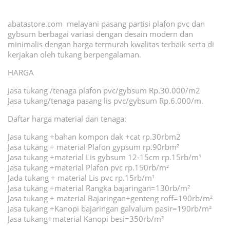
abatastore.com melayani pasang partisi plafon pvc dan
gybsum berbagai variasi dengan desain modern dan
minimalis dengan harga termurah kwalitas terbaik serta di
kerjakan oleh tukang berpengalaman.
HARGA
Jasa tukang /tenaga plafon pvc/gybsum Rp.30.000/m2
Jasa tukang/tenaga pasang lis pvc/gybsum Rp.6.000/m.
Daftar harga material dan tenaga:
Jasa tukang +bahan kompon dak +cat rp.30rbm2
Jasa tukang + material Plafon gypsum rp.90rbm²
Jasa tukang +material Lis gybsum 12-15cm rp.15rb/m¹
Jasa tukang +material Plafon pvc rp.150rb/m²
Jada tukang + material Lis pvc rp.15rb/m¹
Jasa tukang +material Rangka bajaringan=130rb/m²
Jasa tukang + material Bajaringan+genteng roff=190rb/m²
Jasa tukang +Kanopi bajaringan galvalum pasir=190rb/m²
Jasa tukang+material Kanopi besi=350rb/m²